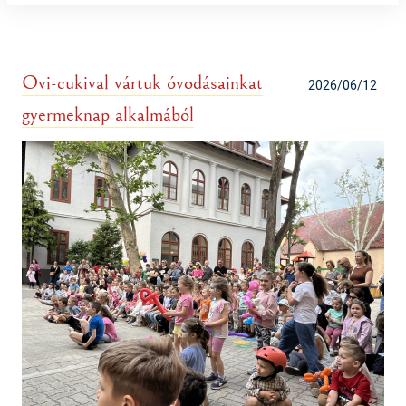
Ovi-cukival vártuk óvodásainkat
2026/06/12
gyermeknap alkalmából