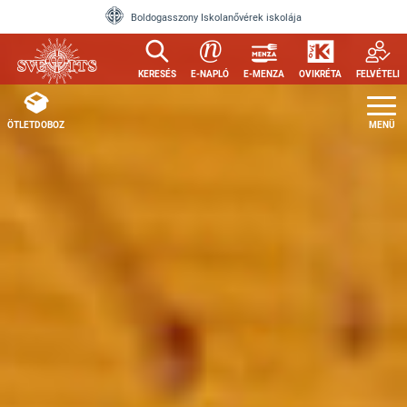
Ugrás a tartalomra
Boldogasszony Iskolanővérek iskolája
KERESÉS
E-NAPLÓ
E-MENZA
OVIKRÉTA
FELVÉTELI
ÖTLETDOBOZ