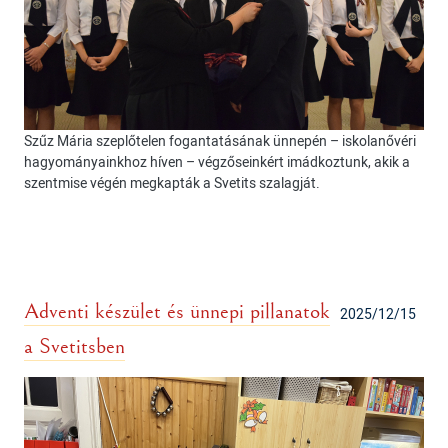
Szűz Mária szeplőtelen fogantatásának ünnepén – iskolanővéri
hagyományainkhoz híven – végzőseinkért imádkoztunk, akik a
szentmise végén megkapták a Svetits szalagját.
Adventi készület és ünnepi pillanatok
2025/12/15
a Svetitsben