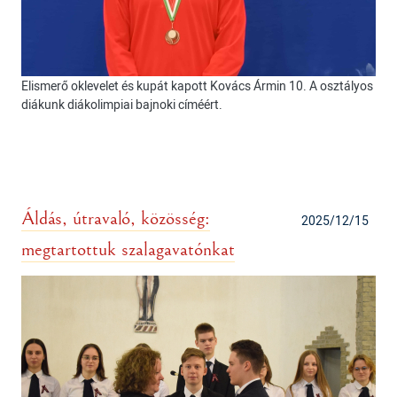
Elismerő oklevelet és kupát kapott Kovács Ármin 10. A osztályos
diákunk diákolimpiai bajnoki címéért.
Áldás, útravaló, közösség:
2025/12/15
megtartottuk szalagavatónkat