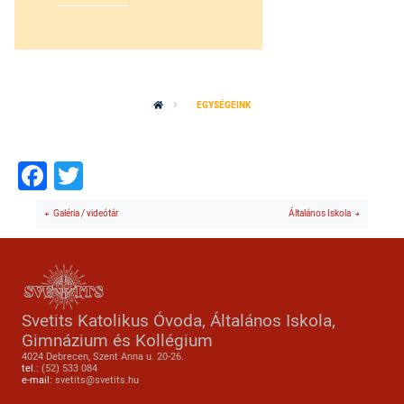
EGYSÉGEINK
Facebook
Twitter
Galéria / videótár
Általános Iskola
Svetits Katolikus Óvoda, Általános Iskola,
Gimnázium és Kollégium
4024 Debrecen, Szent Anna u. 20-26.
tel.:
(52) 533 084
e-mail:
svetits@svetits.hu