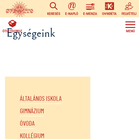
Ugrás a tartalomra
KERESÉS
E-NAPLÓ
E-MENZA
OVIKRÉTA
FELVÉTELI
Egységeink
ÖTLETDOBOZ
ÁLTALÁNOS ISKOLA
GIMNÁZIUM
ÓVODA
KOLLÉGIUM