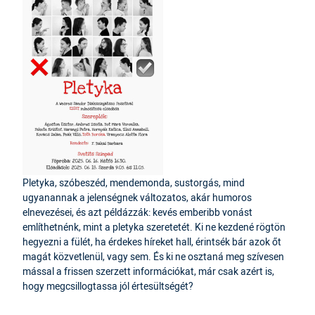
Pletyka, szóbeszéd, mendemonda, sustorgás, mind
ugyanannak a jelenségnek változatos, akár humoros
elnevezései, és azt példázzák: kevés emberibb vonást
említhetnénk, mint a pletyka szeretetét. Ki ne kezdené rögtön
hegyezni a fülét, ha érdekes híreket hall, érintsék bár azok őt
magát közvetlenül, vagy sem. És ki ne osztaná meg szívesen
mással a frissen szerzett információkat, már csak azért is,
hogy megcsillogtassa jól értesültségét?