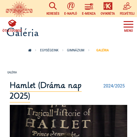
Ugrás a tartalomra
KERESÉS
E-NAPLÓ
E-MENZA
OVIKRÉTA
FELVÉTELI
Galéria
ÖTLETDOBOZ
EGYSÉGEINK
GIMNÁZIUM
GALÉRIA
Hamlet (Dráma nap
2024/2025
2025)