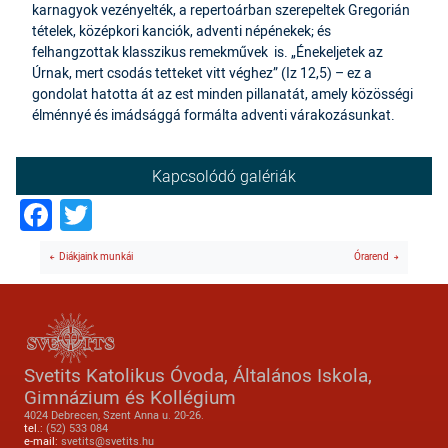
karnagyok vezényelték, a repertoárban szerepeltek Gregorián
tételek, középkori kanciók, adventi népénekek; és
felhangzottak klasszikus remekművek is. „Énekeljetek az
Úrnak, mert csodás tetteket vitt véghez” (Iz 12,5) – ez a
gondolat hatotta át az est minden pillanatát, amely közösségi
élménnyé és imádsággá formálta adventi várakozásunkat.
Kapcsolódó galériák
Facebook
Twitter
Diákjaink munkái
Órarend
Svetits Katolikus Óvoda, Általános Iskola,
Gimnázium és Kollégium
4024 Debrecen, Szent Anna u. 20-26.
tel.:
(52) 533 084
e-mail:
svetits@svetits.hu