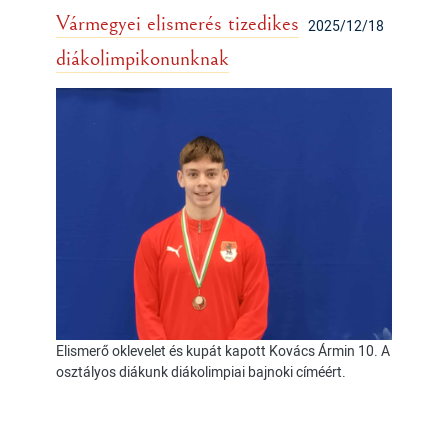
Vármegyei elismerés tizedikes
2025/12/18
diákolimpikonunknak
Elismerő oklevelet és kupát kapott Kovács Ármin 10. A
osztályos diákunk diákolimpiai bajnoki címéért.