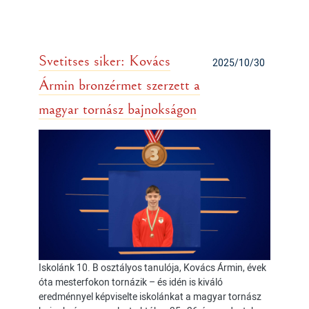
Svetitses siker: Kovács
2025/10/30
Ármin bronzérmet szerzett a
magyar tornász bajnokságon
Iskolánk 10. B osztályos tanulója, Kovács Ármin, évek
óta mesterfokon tornázik – és idén is kiváló
eredménnyel képviselte iskolánkat a magyar tornász