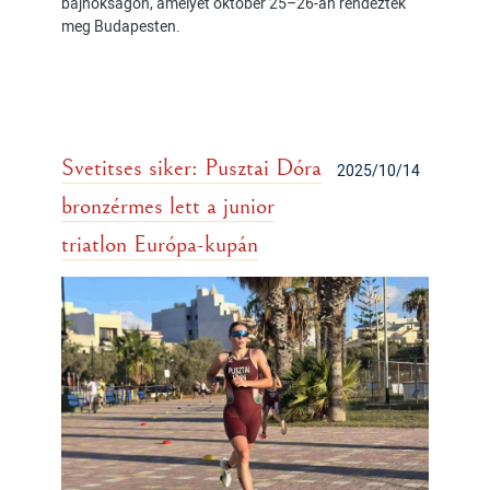
bajnokságon, amelyet október 25–26-án rendeztek
meg Budapesten.
Svetitses siker: Pusztai Dóra
2025/10/14
bronzérmes lett a junior
triatlon Európa-kupán