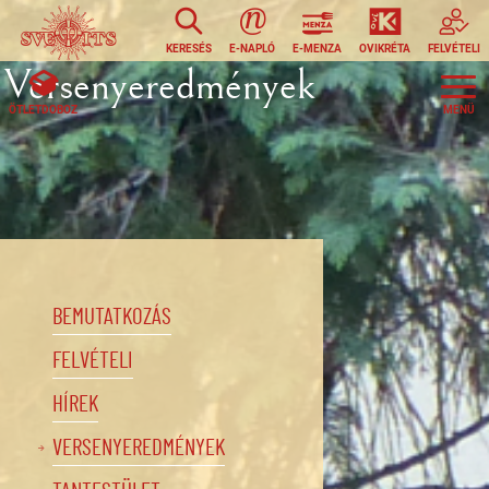
Ugrás a tartalomra
KERESÉS
E-NAPLÓ
E-MENZA
OVIKRÉTA
FELVÉTELI
Versenyeredmények
ÖTLETDOBOZ
BEMUTATKOZÁS
FELVÉTELI
HÍREK
VERSENYEREDMÉNYEK