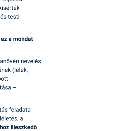
kísérték
és testi
n ez a mondat
olanővéri nevelés
nek (lélek,
pott
tása –
atás feladata
léletes, a
ihoz illeszkedő