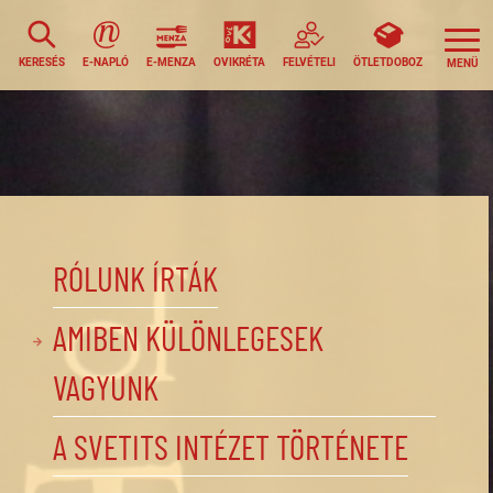
KERESÉS
E-NAPLÓ
E-MENZA
OVIKRÉTA
FELVÉTELI
ÖTLETDOBOZ
RÓLUNK ÍRTÁK
AMIBEN KÜLÖNLEGESEK
VAGYUNK
A SVETITS INTÉZET TÖRTÉNETE