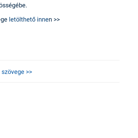
zösségébe.
ege
letölthető inne
n >>
 szövege >>