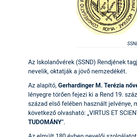
SSN
Az Iskolanővérek (SSND) Rendjének tag
nevelik, oktatják a jövő nemzedékét.
Az alapító,
Gerhardinger M. Terézia nőv
lényegre törően fejezi ki a Rend 19. szá
század első felében használt jelvénye, 
következő olvasható: „VIRTUS ET SCIENT
TUDOMÁNY
”.
Az elmúlt 180 évben nevelői szolgálatot 