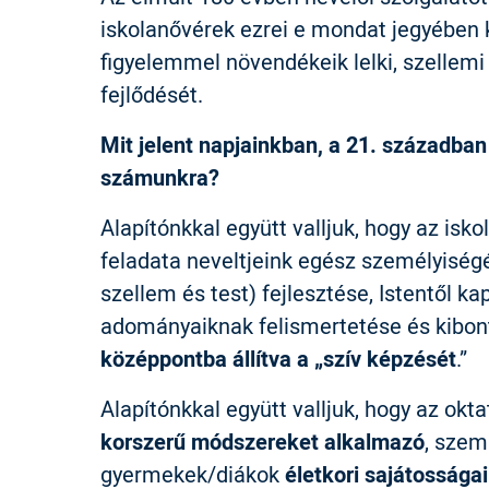
iskolanővérek ezrei e mondat jegyében 
figyelemmel növendékeik lelki, szellemi 
fejlődését.
Mit jelent napjainkban, a 21. századba
számunkra?
Alapítónkkal együtt valljuk, hogy az isk
feladata neveltjeink egész személyiségé
szellem és test) fejlesztése, Istentől ka
adományaiknak felismertetése és kibon
középpontba állítva a „szív képzését
.”
Alapítónkkal együtt valljuk, hogy az okt
korszerű módszereket alkalmazó
, szem
gyermekek/diákok
életkori sajátossága