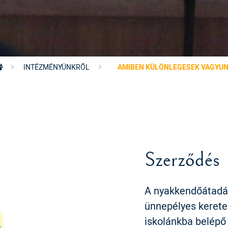
INTÉZMÉNYÜNKRŐL
AMIBEN KÜLÖNLEGESEK VAGYU
Szerződés
A nyakkendőátadás
ünnepélyes kerete
iskolánkba belépő 