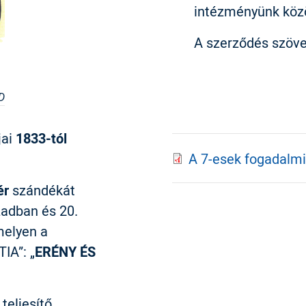
intézményünk kö
A szerződés szöv
D
jai
1833-tól
A 7-esek fogadalmi
ér
szándékát
zadban és 20.
melyen a
IA”: „
ERÉNY ÉS
teljesítő