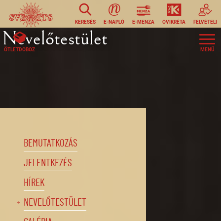
Ugrás a tartalomra
KERESÉS
E-NAPLÓ
E-MENZA
OVIKRÉTA
FELVÉTELI
Nevelőtestület
ÖTLETDOBOZ
BEMUTATKOZÁS
JELENTKEZÉS
HÍREK
NEVELŐTESTÜLET