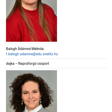
Balogh Ádámné Melinda
t.balogh.adamne@edu.svetits.hu
dajka – Napraforgó csoport