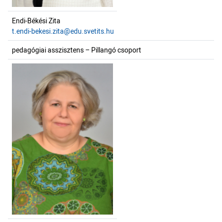
Endi-Békési Zita
t.endi-bekesi.zita@edu.svetits.hu
pedagógiai asszisztens – Pillangó csoport