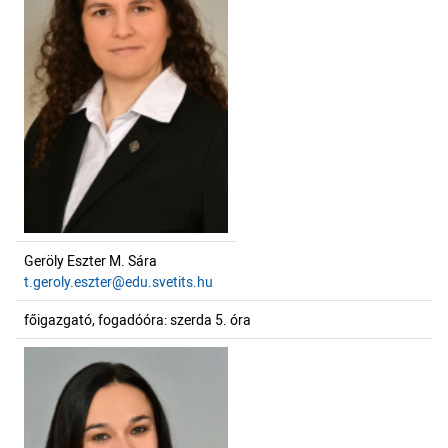
Geröly Eszter M. Sára
t.geroly.eszter@edu.svetits.hu
főigazgató, fogadóóra: szerda 5. óra