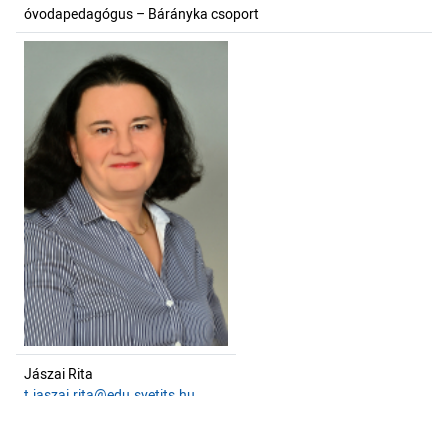
óvodapedagógus – Bárányka csoport
Jászai Rita
t.jaszai.rita@edu.svetits.hu
óvodapedagógus – Bárányka csoport