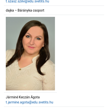
t.szasz.szilvi@edu.svetits.hu
dajka – Bárányka csoport
Járminé Keczán Ágota
t.jarmine.agota@edu.svetits.hu