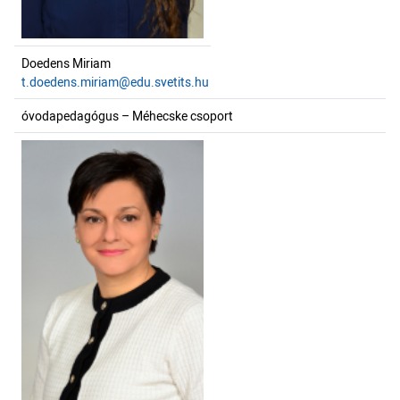
Doedens Miriam
t.doedens.miriam@edu.svetits.hu
óvodapedagógus – Méhecske csoport