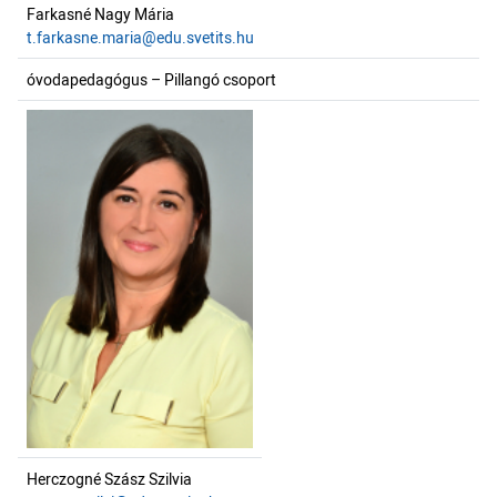
Farkasné Nagy Mária
t.farkasne.maria@edu.svetits.hu
óvodapedagógus – Pillangó csoport
Herczogné Szász Szilvia