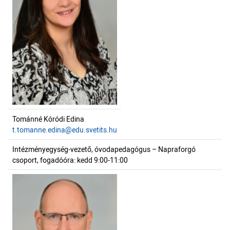
Tománné Kóródi Edina
t.tomanne.edina@edu.svetits.hu
Intézményegység-vezető, óvodapedagógus – Napraforgó
csoport, fogadóóra: kedd 9:00-11:00