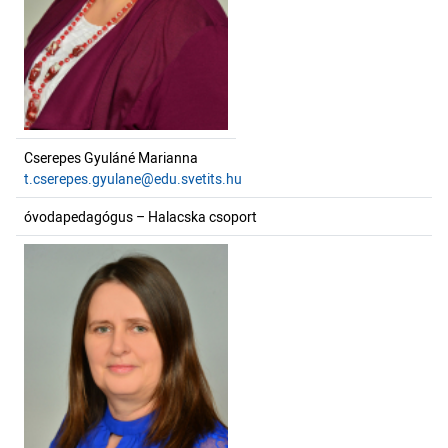
Cserepes Gyuláné Marianna
t.cserepes.gyulane@edu.svetits.hu
óvodapedagógus – Halacska csoport