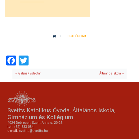
EGYSÉGEINK
Facebook
Twitter
Galéria / videótár
Általános Iskola
Svetits Katolikus Óvoda, Általános Iskola,
Gimnázium és Kollégium
4024 Debrecen, Szent Anna u. 20-26.
tel.:
(52) 533 084
e-mail:
svetits@svetits.hu