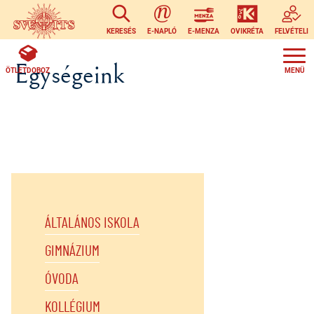
Ugrás a tartalomra
KERESÉS
E-NAPLÓ
E-MENZA
OVIKRÉTA
FELVÉTELI
Egységeink
ÖTLETDOBOZ
ÁLTALÁNOS ISKOLA
GIMNÁZIUM
ÓVODA
KOLLÉGIUM