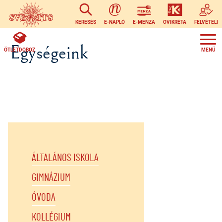
Ugrás a tartalomra
KERESÉS
E-NAPLÓ
E-MENZA
OVIKRÉTA
FELVÉTELI
Egységeink
ÖTLETDOBOZ
ÁLTALÁNOS ISKOLA
GIMNÁZIUM
ÓVODA
KOLLÉGIUM