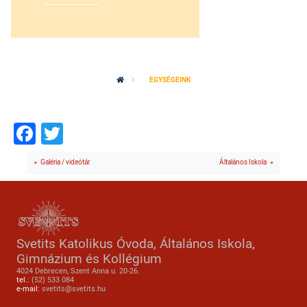
EGYSÉGEINK
Facebook
Twitter
Galéria / videótár
Általános Iskola
Svetits Katolikus Óvoda, Általános Iskola,
Gimnázium és Kollégium
4024 Debrecen, Szent Anna u. 20-26.
tel.:
(52) 533 084
e-mail:
svetits@svetits.hu