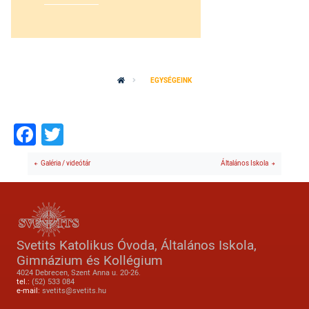
EGYSÉGEINK
Facebook
Twitter
Galéria / videótár
Általános Iskola
Svetits Katolikus Óvoda, Általános Iskola,
Gimnázium és Kollégium
4024 Debrecen, Szent Anna u. 20-26.
tel.:
(52) 533 084
e-mail:
svetits@svetits.hu