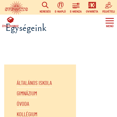
Ugrás a tartalomra
KERESÉS
E-NAPLÓ
E-MENZA
OVIKRÉTA
FELVÉTELI
Egységeink
ÖTLETDOBOZ
ÁLTALÁNOS ISKOLA
GIMNÁZIUM
ÓVODA
KOLLÉGIUM