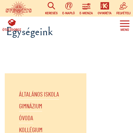
Ugrás a tartalomra
KERESÉS
E-NAPLÓ
E-MENZA
OVIKRÉTA
FELVÉTELI
Egységeink
ÖTLETDOBOZ
ÁLTALÁNOS ISKOLA
GIMNÁZIUM
ÓVODA
KOLLÉGIUM