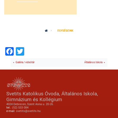
EGYSÉGEINK
Facebook
Twitter
Galéria / videótár
Általános Iskola
Svetits Katolikus Óvoda, Általános Iskola,
Gimnázium és Kollégium
4024 Debrecen, Szent Anna u. 20-26.
tel.:
(52) 533 084
e-mail:
svetits@svetits.hu