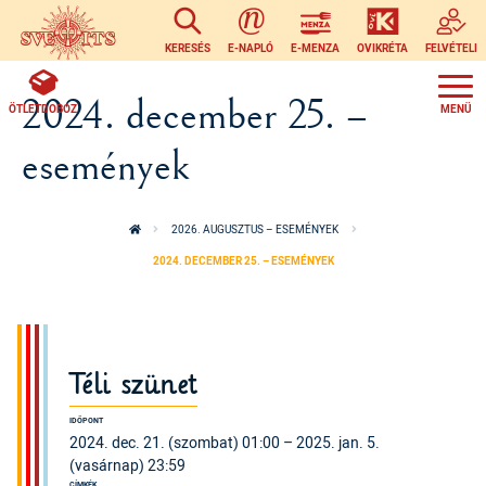
Ugrás a tartalomra
KERESÉS
E-NAPLÓ
E-MENZA
OVIKRÉTA
FELVÉTELI
2024. december 25. –
ÖTLETDOBOZ
események
2026. AUGUSZTUS – ESEMÉNYEK
2024. DECEMBER 25. – ESEMÉNYEK
Téli szünet
IDŐPONT
2024. dec. 21. (szombat) 01:00 – 2025. jan. 5.
(vasárnap) 23:59
CÍMKÉK