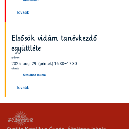
(Osztályozó vizsgák (gimnázium))
Tovább
Elsősök vidám tanévkezdő
együttléte
IDŐPONT
2025. aug. 29. (péntek) 16:30–17:30
CÍMKÉK
Általános Iskola
(Elsősök vidám tanévkezdő együttléte)
Tovább