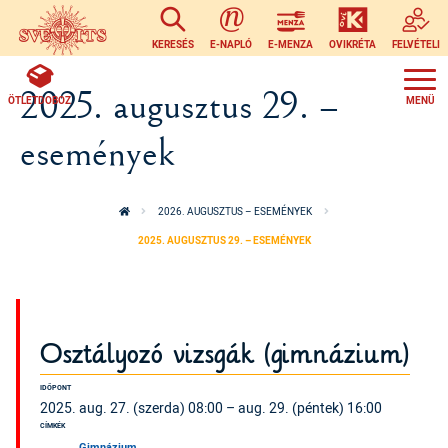
Ugrás a tartalomra
KERESÉS
E-NAPLÓ
E-MENZA
OVIKRÉTA
FELVÉTELI
2025. augusztus 29. –
ÖTLETDOBOZ
események
2026. AUGUSZTUS – ESEMÉNYEK
2025. AUGUSZTUS 29. – ESEMÉNYEK
Osztályozó vizsgák (gimnázium)
IDŐPONT
2025. aug. 27. (szerda) 08:00 – aug. 29. (péntek) 16:00
CÍMKÉK
Gimnázium