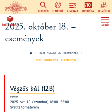
Ugrás a tartalomra
KERESÉS
E-NAPLÓ
E-MENZA
OVIKRÉTA
FELVÉTELI
2025. október 18. –
ÖTLETDOBOZ
események
2026. AUGUSZTUS – ESEMÉNYEK
2025. OKTÓBER 18. – ESEMÉNYEK
Végzős bál (12.B)
IDŐPONT
2025. okt. 18. (szombat) 18:00–22:00
Svetits tornaterem