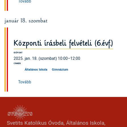
(Az első félév utolsó napja)
Tovább
január 18. szombat
Központi írásbeli felvételi (6.évf.)
IDŐPONT
2025. jan. 18. (szombat) 10:00–12:00
CÍMKÉK
Általános Iskola
Gimnázium
(Központi írásbeli felvételi (6.évf.))
Tovább
Svetits Katolikus Óvoda, Általános Iskola,