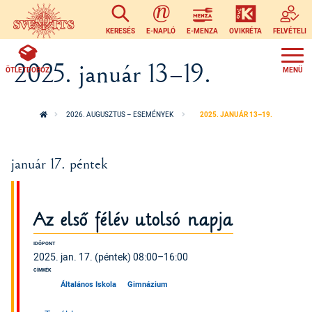
Ugrás a tartalomra
KERESÉS
E-NAPLÓ
E-MENZA
OVIKRÉTA
FELVÉTELI
2025. január 13–19.
ÖTLETDOBOZ
2026. AUGUSZTUS – ESEMÉNYEK
2025. JANUÁR 13–19.
január 17. péntek
Az első félév utolsó napja
IDŐPONT
2025. jan. 17. (péntek) 08:00–16:00
CÍMKÉK
Általános Iskola
Gimnázium