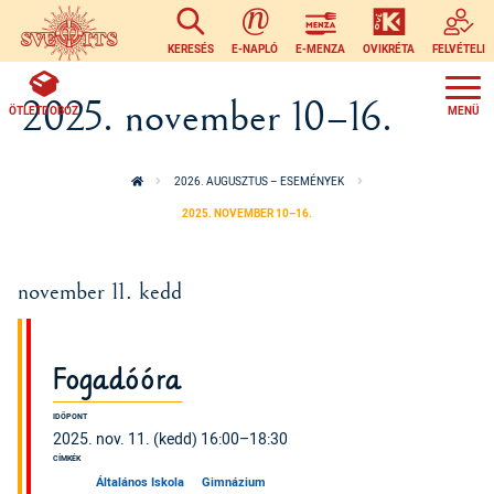
Ugrás a tartalomra
KERESÉS
E-NAPLÓ
E-MENZA
OVIKRÉTA
FELVÉTELI
2025. november 10–16.
ÖTLETDOBOZ
2026. AUGUSZTUS – ESEMÉNYEK
2025. NOVEMBER 10–16.
november 11. kedd
Fogadóóra
IDŐPONT
2025. nov. 11. (kedd) 16:00–18:30
CÍMKÉK
Általános Iskola
Gimnázium