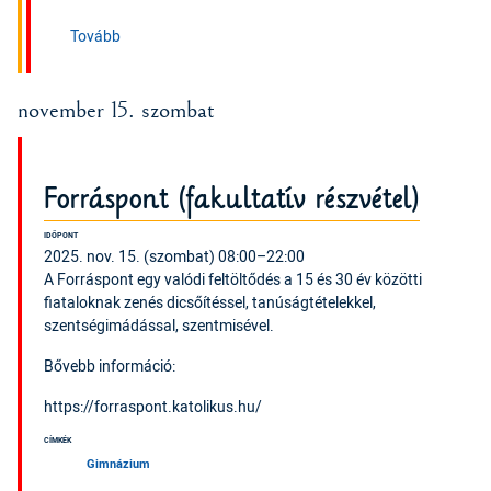
(Fogadóóra)
Tovább
november 15. szombat
Forráspont (fakultatív részvétel)
IDŐPONT
2025. nov. 15. (szombat) 08:00–22:00
A Forráspont egy valódi feltöltődés a 15 és 30 év közötti
fiataloknak zenés dicsőítéssel, tanúságtételekkel,
szentségimádással, szentmisével.
Bővebb információ:
https://forraspont.katolikus.hu/
CÍMKÉK
Gimnázium