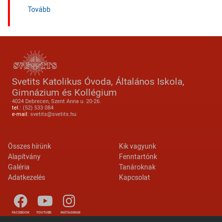
(Forráspont (fakultatív részvétel))
Tovább
Svetits Katolikus Óvoda, Általános Iskola,
Gimnázium és Kollégium
4024 Debrecen, Szent Anna u. 20-26.
tel.:
(52) 533 084
e-mail:
svetits@svetits.hu
Lábléc 2
Footer menu
Összes hírünk
Kik vagyunk
Alapítvány
Fenntartónk
Galéria
Tanároknak
Adatkezelés
Kapcsolat
FACEBOOK
YOUTUBE
INSTAGRAM