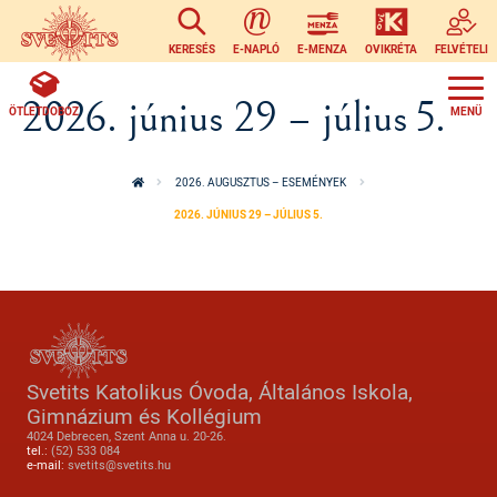
Ugrás a tartalomra
KERESÉS
E-NAPLÓ
E-MENZA
OVIKRÉTA
FELVÉTELI
2026. június 29 – július 5.
ÖTLETDOBOZ
2026. AUGUSZTUS – ESEMÉNYEK
2026. JÚNIUS 29 – JÚLIUS 5.
Svetits Katolikus Óvoda, Általános Iskola,
Gimnázium és Kollégium
4024 Debrecen, Szent Anna u. 20-26.
tel.:
(52) 533 084
e-mail:
svetits@svetits.hu