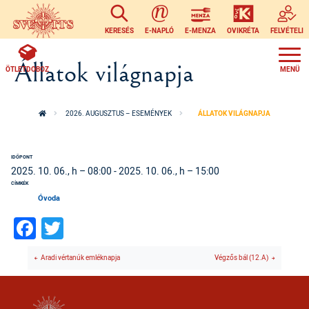
Ugrás a tartalomra
KERESÉS
E-NAPLÓ
E-MENZA
OVIKRÉTA
FELVÉTELI
Állatok világnapja
ÖTLETDOBOZ
2026. AUGUSZTUS – ESEMÉNYEK
ÁLLATOK VILÁGNAPJA
IDŐPONT
2025. 10. 06., h – 08:00
-
2025. 10. 06., h – 15:00
CÍMKÉK
Óvoda
Facebook
Twitter
Aradi vértanúk emléknapja
Végzős bál (12.A)