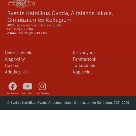
Svetits Katolikus Óvoda, Általános Iskola,
Gimnázium és Kollégium
4024 Debrecen, Szent Anna u. 20-26.
tel.:
(52) 533 084
e-mail:
svetits@svetits.hu
Lábléc 2
Footer menu
Összes hírünk
Kik vagyunk
Alapítvány
Fenntartónk
Galéria
Tanároknak
Adatkezelés
Kapcsolat
FACEBOOK
YOUTUBE
INSTAGRAM
© Svetits Katolikus Óvoda, Általános Iskola, Gimnázium és Kollégium, 2021-2026