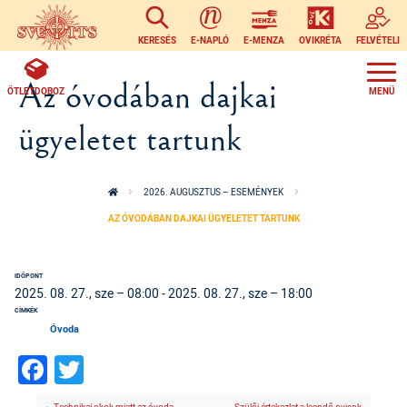
Ugrás a tartalomra
KERESÉS
E-NAPLÓ
E-MENZA
OVIKRÉTA
FELVÉTELI
Az óvodában dajkai
ÖTLETDOBOZ
ügyeletet tartunk
2026. AUGUSZTUS – ESEMÉNYEK
AZ ÓVODÁBAN DAJKAI ÜGYELETET TARTUNK
IDŐPONT
2025. 08. 27., sze – 08:00
-
2025. 08. 27., sze – 18:00
CÍMKÉK
Óvoda
Facebook
Twitter