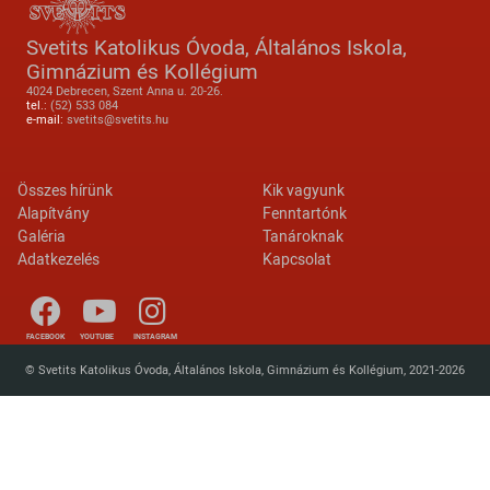
Svetits Katolikus Óvoda, Általános Iskola,
Gimnázium és Kollégium
4024 Debrecen, Szent Anna u. 20-26.
tel.:
(52) 533 084
e-mail:
svetits@svetits.hu
Lábléc 2
Footer menu
Összes hírünk
Kik vagyunk
Alapítvány
Fenntartónk
Galéria
Tanároknak
Adatkezelés
Kapcsolat
FACEBOOK
YOUTUBE
INSTAGRAM
© Svetits Katolikus Óvoda, Általános Iskola, Gimnázium és Kollégium, 2021-2026