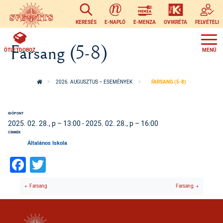
Ugrás a tartalomra
KERESÉS
E-NAPLÓ
E-MENZA
OVIKRÉTA
FELVÉTELI
Farsang (5-8)
ÖTLETDOBOZ
2026. AUGUSZTUS – ESEMÉNYEK
FARSANG (5-8)
IDŐPONT
2025. 02. 28., p – 13:00
-
2025. 02. 28., p – 16:00
CÍMKÉK
Általános Iskola
Facebook
Twitter
Farsang
Farsang