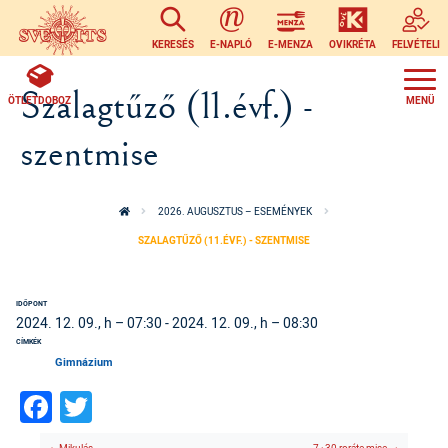
Ugrás a tartalomra
KERESÉS
E-NAPLÓ
E-MENZA
OVIKRÉTA
FELVÉTELI
Szalagtűző (11.évf.) -
ÖTLETDOBOZ
szentmise
2026. AUGUSZTUS – ESEMÉNYEK
SZALAGTŰZŐ (11.ÉVF.) - SZENTMISE
IDŐPONT
2024. 12. 09., h – 07:30
-
2024. 12. 09., h – 08:30
CÍMKÉK
Gimnázium
Facebook
Twitter