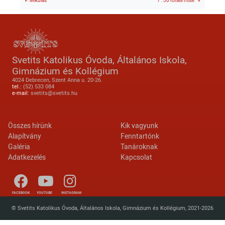
Mikulás
7 : 30 roráte mise
Svetits Katolikus Óvoda, Általános Iskola,
Gimnázium és Kollégium
4024 Debrecen, Szent Anna u. 20-26.
tel.:
(52) 533 084
e-mail:
svetits@svetits.hu
Lábléc 2
Footer menu
Összes hírünk
Kik vagyunk
Alapítvány
Fenntartónk
Galéria
Tanároknak
Adatkezelés
Kapcsolat
FACEBOOK
YOUTUBE
INSTAGRAM
© Svetits Katolikus Óvoda, Általános Iskola, Gimnázium és Kollégium, 2021-2026