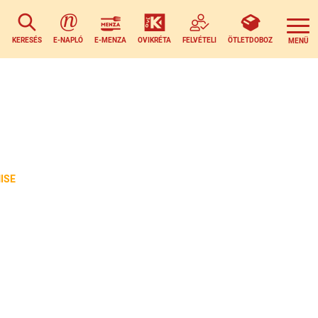
KERESÉS
E-NAPLÓ
E-MENZA
OVIKRÉTA
FELVÉTELI
ÖTLETDOBOZ
ISE