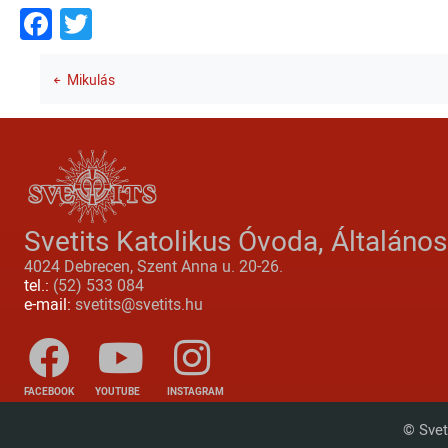
Facebook
Twitter
Mikulás
Svetits Katolikus Óvoda, Általáno
4024 Debrecen, Szent Anna u. 20-26.
tel.:
(52) 533 084
e-mail:
svetits@svetits.hu
FACEBOOK
YOUTUBE
INSTAGRAM
© Svet