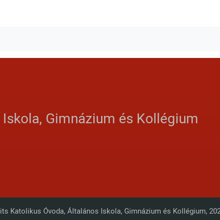
s Iskola, Gimnázium és Kollégium
its Katolikus Óvoda, Általános Iskola, Gimnázium és Kollégium, 20