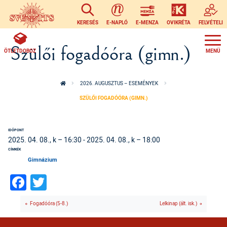
Ugrás a tartalomra
KERESÉS
E-NAPLÓ
E-MENZA
OVIKRÉTA
FELVÉTELI
Szülői fogadóóra (gimn.)
ÖTLETDOBOZ
2026. AUGUSZTUS – ESEMÉNYEK
SZÜLŐI FOGADÓÓRA (GIMN.)
IDŐPONT
2025. 04. 08., k – 16:30
-
2025. 04. 08., k – 18:00
CÍMKÉK
Gimnázium
Facebook
Twitter
Fogadóóra (5-8.)
Lelkinap (ált. isk.)