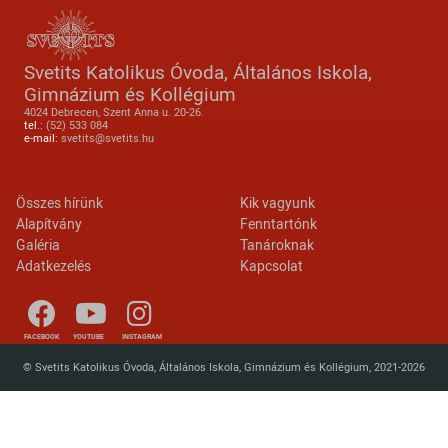
Svetits Katolikus Óvoda, Általános Iskola,
Gimnázium és Kollégium
4024 Debrecen, Szent Anna u. 20-26.
tel.:
(52) 533 084
e-mail:
svetits@svetits.hu
Lábléc 2
Footer menu
Összes hírünk
Kik vagyunk
Alapítvány
Fenntartónk
Galéria
Tanároknak
Adatkezelés
Kapcsolat
FACEBOOK
YOUTUBE
INSTAGRAM
© Svetits Katolikus Óvoda, Általános Iskola, Gimnázium és Kollégium, 2021-2026