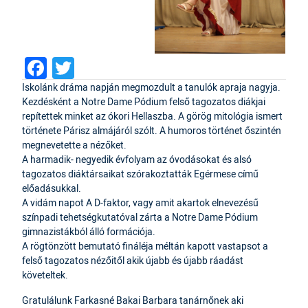
Facebook
Twitter
Iskolánk dráma napján megmozdult a tanulók apraja nagyja.
Kezdésként a Notre Dame Pódium felső tagozatos diákjai
repítettek minket az ókori Hellaszba. A görög mitológia ismert
története Párisz almájáról szólt. A humoros történet őszintén
megnevetette a nézőket.
A harmadik- negyedik évfolyam az óvodásokat és alsó
tagozatos diáktársaikat szórakoztatták Egérmese című
előadásukkal.
A vidám napot A D-faktor, vagy amit akartok elnevezésű
színpadi tehetségkutatóval zárta a Notre Dame Pódium
gimnazistákból álló formációja.
A rögtönzött bemutató fináléja méltán kapott vastapsot a
felső tagozatos nézőitől akik újabb és újabb ráadást
követeltek.
Gratulálunk Farkasné Bakai Barbara tanárnőnek aki