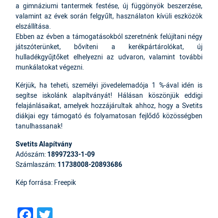
a gimnáziumi tantermek festése, új függönyök beszerzése,
valamint az évek során felgyűlt, használaton kívüli eszközök
elszállítása.
Ebben az évben a támogatásokból szeretnénk felújítani négy
játszóterünket, bővíteni a kerékpártárolókat, új
hulladékgyűjtőket elhelyezni az udvaron, valamint további
munkálatokat végezni.
Kérjük, ha teheti, személyi jövedelemadója 1 %-ával idén is
segítse iskolánk alapítványát! Hálásan köszönjük eddigi
felajánlásaikat, amelyek hozzájárultak ahhoz, hogy a Svetits
diákjai egy támogató és folyamatosan fejlődő közösségben
tanulhassanak!
Svetits Alapítvány
Adószám:
18997233-1-09
Számlaszám:
11738008-20893686
Kép forrása: Freepik
Facebook
Twitter