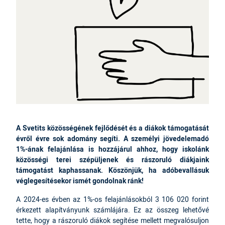
A Svetits közösségének fejlődését és a diákok támogatását
évről évre sok adomány segíti. A személyi jövedelemadó
1%-ának felajánlása is hozzájárul ahhoz, hogy iskolánk
közösségi terei szépüljenek és rászoruló diákjaink
támogatást kaphassanak. Köszönjük, ha adóbevallásuk
véglegesítésekor ismét gondolnak ránk!
A 2024-es évben az 1%-os felajánlásokból 3 106 020 forint
érkezett alapítványunk számlájára. Ez az összeg lehetővé
tette, hogy a rászoruló diákok segítése mellett megvalósuljon