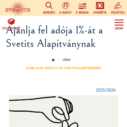
Ugrás a tartalomra
KERESÉS
E-NAPLÓ
E-MENZA
OVIKRÉTA
FELVÉTELI
Ajánlja fel adója 1%-át a
ÖTLETDOBOZ
Svetits Alapítványnak
HÍREK
AJÁNLJA FEL ADÓJA 1%-ÁT A SVETITS ALAPÍTVÁNYNAK
2025/2026