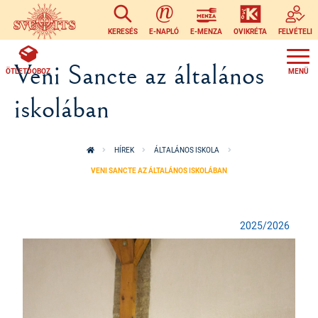
Ugrás a tartalomra
KERESÉS
E-NAPLÓ
E-MENZA
OVIKRÉTA
FELVÉTELI
Veni Sancte az általános
ÖTLETDOBOZ
iskolában
HÍREK
ÁLTALÁNOS ISKOLA
VENI SANCTE AZ ÁLTALÁNOS ISKOLÁBAN
2025/2026