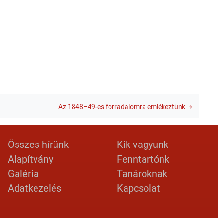
Az 1848–49-es forradalomra emlékeztünk
Lábléc 2
Footer menu
Összes hírünk
Kik vagyunk
Alapítvány
Fenntartónk
Galéria
Tanároknak
Adatkezelés
Kapcsolat