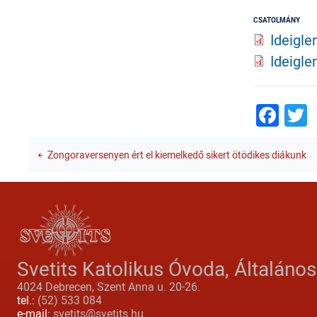
CSATOLMÁNY
Ideigle
Ideigle
Fac
T
Zongoraversenyen ért el kiemelkedő sikert ötödikes diákunk
Svetits Katolikus Óvoda, Általáno
4024 Debrecen, Szent Anna u. 20-26.
tel.:
(52) 533 084
e-mail:
svetits@svetits.hu