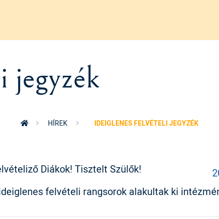
li jegyzék
HÍREK
IDEIGLENES FELVÉTELI JEGYZÉK
vételiző Diákok! Tisztelt Szülők!
2
ideiglenes felvételi rangsorok alakultak ki intéz