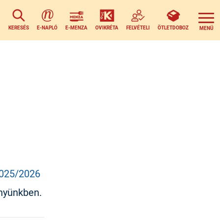
KERESÉS
E-NAPLÓ
E-MENZA
OVIKRÉTA
FELVÉTELI
ÖTLETDOBOZ
025/2026
ményünkben.