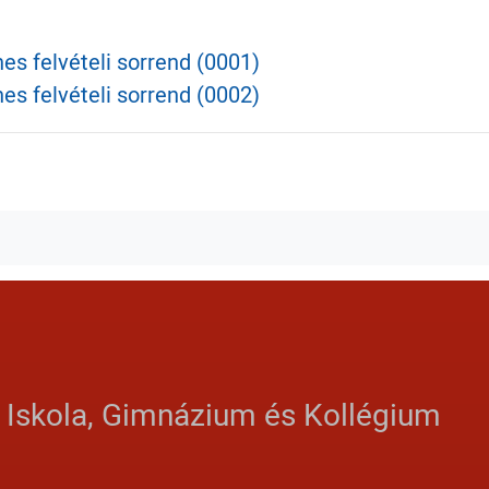
nes felvételi sorrend (0001)
nes felvételi sorrend (0002)
ebook
witter
s Iskola, Gimnázium és Kollégium