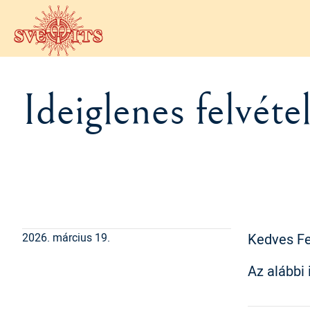
Ugrás a tartalomra
Ideiglenes felvéte
Kedves Fel
2026. március 19.
Az alábbi 