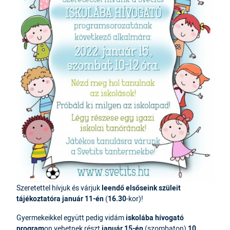
Szeretettel hívjuk és várjuk
leendő elsőseink szüleit
tájékoztatóra január 11-én
(
16.30
-kor)!
Gyermekeikkel együtt pedig vidám
iskolába hívogató
program
on vehetnek részt
január 15-én
(szombaton)
10