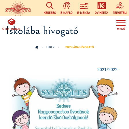
Ugrás a tartalomra
KERESÉS
E-NAPLÓ
E-MENZA
OVIKRÉTA
FELVÉTELI
Iskolába hívogató
ÖTLETDOBOZ
HÍREK
ISKOLÁBA HÍVOGATÓ
2021/2022