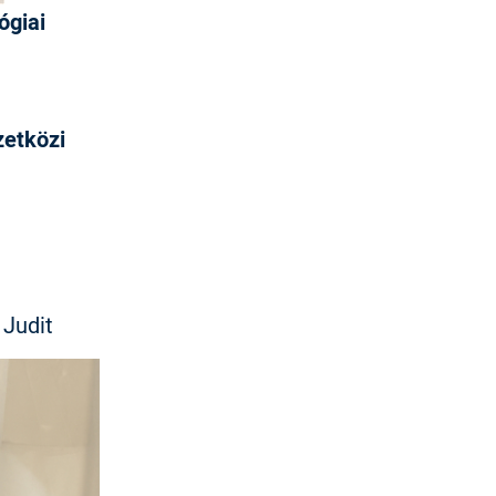
ógiai
zetközi
 Judit