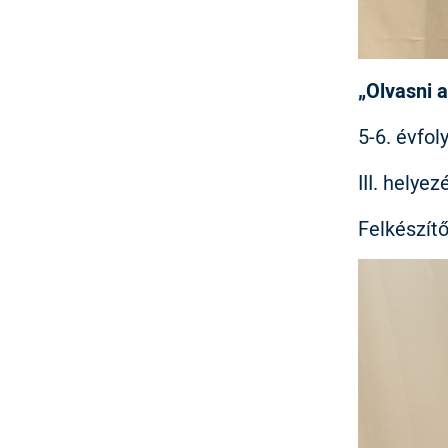
„Olvasni a
5-6. évfo
III. helye
Felkészít
IMAGE