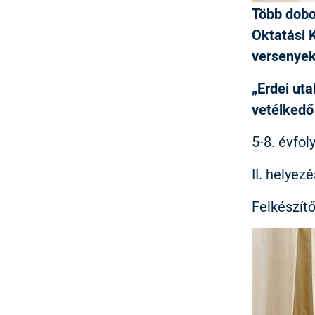
Több dobo
Oktatási 
versenye
„Erdei uta
vetélked
5-8. évfo
II. helyez
Felkészít
IMAGE