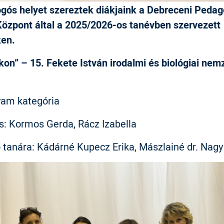
gós helyet szereztek diákjaink a Debreceni Pedag
Központ által a 2025/2026-os tanévben szervezett
ken.
kon” – 15. Fekete István irodalmi és biológiai nem
ő
lyam kategória
és: Kormos Gerda, Rácz Izabella
ő tanára: Kádárné Kupecz Erika, Mászlainé dr. Nagy