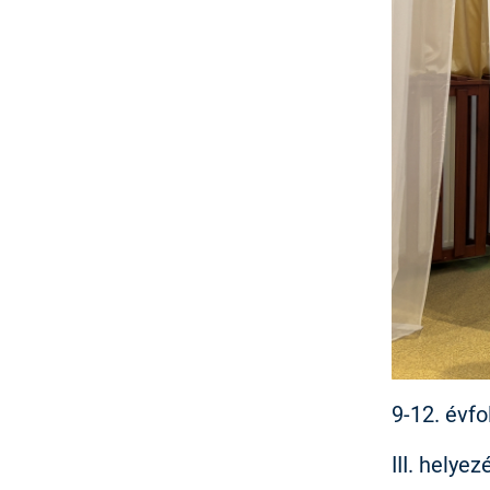
9-12. évf
III. helye