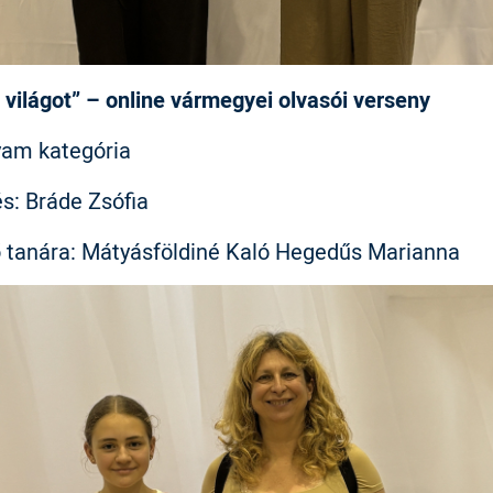
 világot” – online vármegyei olvasói verseny
lyam kategória
zés: Bráde Zsófia
ő tanára: Mátyásföldiné Kaló Hegedűs Marianna