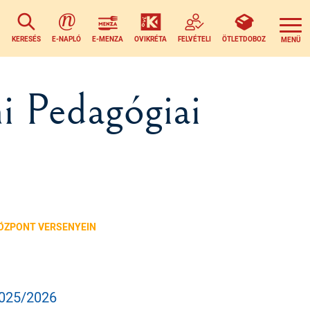
KERESÉS
E-NAPLÓ
E-MENZA
OVIKRÉTA
FELVÉTELI
ÖTLETDOBOZ
i Pedagógiai
KÖZPONT VERSENYEIN
025/2026