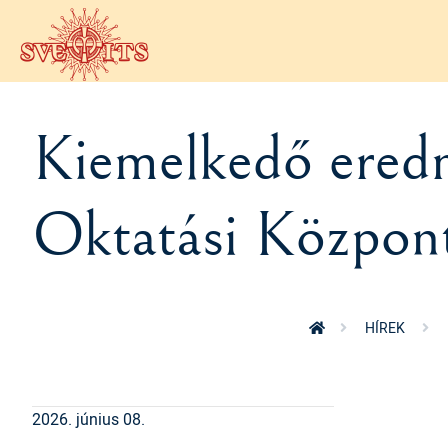
Ugrás a tartalomra
Kiemelkedő ered
Oktatási Központ
HÍREK
2026. június 08.