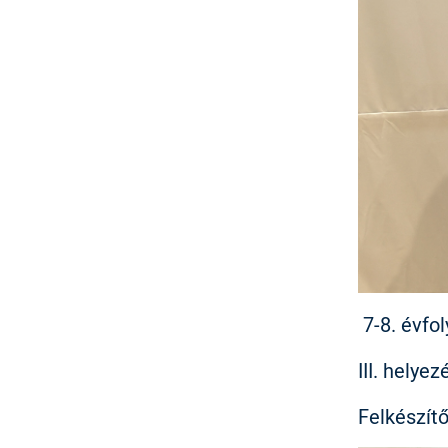
7-8. évfo
III. helyez
Felkészítő