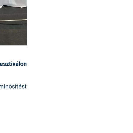
esztiválon
minősítést