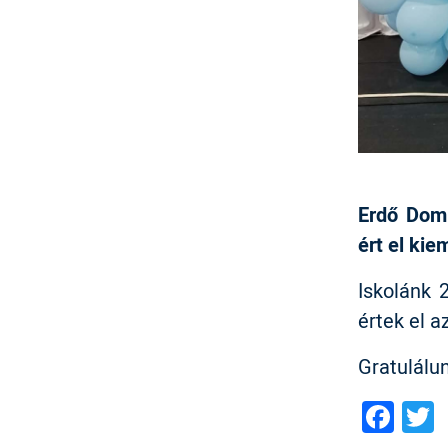
Erdő Domi
ért el ki
Iskolánk 
értek el 
Gratulálu
Fac
T