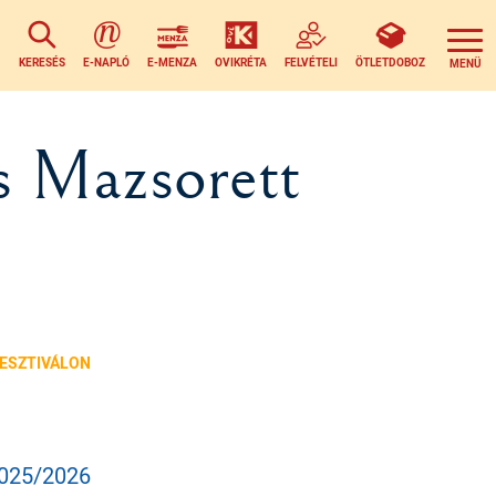
KERESÉS
E-NAPLÓ
E-MENZA
OVIKRÉTA
FELVÉTELI
ÖTLETDOBOZ
s Mazsorett
FESZTIVÁLON
025/2026