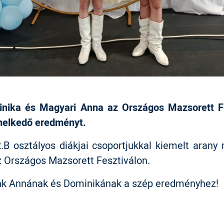
nika és Magyari Anna az Országos Mazsorett F
emelkedő eredményt.
2.B osztályos diákjai csoportjukkal kiemelt arany 
az Országos Mazsorett Fesztiválon.
nk Annának és Dominikának a szép eredményhez!
ebook
witter