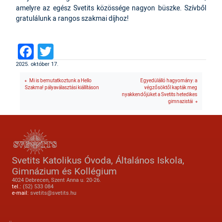
amelyre az egész Svetits közössége nagyon büszke. Szívből
gratulálunk a rangos szakmai díjhoz!
Facebook
Twitter
2025. október 17.
Mi is bemutatkoztunk a Hello
Egyedülálló hagyomány: a
Szakma! pályaválasztási kiállításon
végzősöktől kapták meg
nyakkendőjüket a Svetits hetedikes
gimnazistái
Svetits Katolikus Óvoda, Általános Iskola,
Gimnázium és Kollégium
4024 Debrecen, Szent Anna u. 20-26.
tel.:
(52) 533 084
e-mail:
svetits@svetits.hu