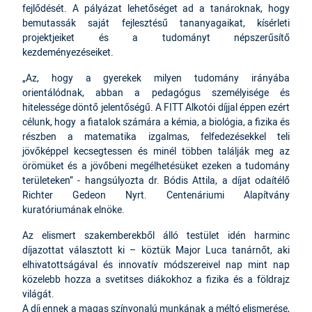
fejlődését. A pályázat lehetőséget ad a tanároknak, hogy
bemutassák saját fejlesztésű tananyagaikat, kísérleti
projektjeiket és a tudományt népszerűsítő
kezdeményezéseiket.
„Az, hogy a gyerekek milyen tudomány irányába
orientálódnak, abban a pedagógus személyisége és
hitelessége döntő jelentőségű. A FITT Alkotói díjjal éppen ezért
célunk, hogy a fiatalok számára a kémia, a biológia, a fizika és
részben a matematika izgalmas, felfedezésekkel teli
jövőképpel kecsegtessen és minél többen találják meg az
örömüket és a jövőbeni megélhetésüket ezeken a tudomány
területeken” - hangsúlyozta dr. Bódis Attila, a díjat odaítélő
Richter Gedeon Nyrt. Centenáriumi Alapítvány
kuratóriumának elnöke.
Az elismert szakemberekből álló testület idén harminc
díjazottat választott ki – köztük Major Luca tanárnőt, aki
elhivatottságával és innovatív módszereivel nap mint nap
közelebb hozza a svetitses diákokhoz a fizika és a földrajz
világát.
A díj ennek a magas színvonalú munkának a méltó elismerése,