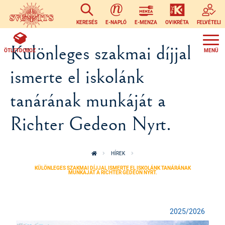
Ugrás a tartalomra
KERESÉS
E-NAPLÓ
E-MENZA
OVIKRÉTA
FELVÉTELI
Különleges szakmai díjjal
ÖTLETDOBOZ
ismerte el iskolánk
tanárának munkáját a
Richter Gedeon Nyrt.
HÍREK
KÜLÖNLEGES SZAKMAI DÍJJAL ISMERTE EL ISKOLÁNK TANÁRÁNAK
MUNKÁJÁT A RICHTER GEDEON NYRT.
2025/2026