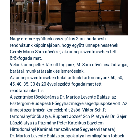
Nagy örömre gyűltünk össze július 3-án, budapesti
rendházunk kápolnájában, hogy együtt ünnepelhessenek
Geröly Mária Sára nővérrel, aki ünnepi szentmisében tett
örökfogadalmat.
Velünk ünnepeltek társult tagjaink, M. Sára nővér családtagjai,
barátai, munkatársaink és ismerőseink.
Az ünnepi szentmisében hálát adtunk tartományunk 60, 50,
45, 40, 35, 30 és 20 évvel ezelőtt fogadalmat tett
rendtársainkért is.
A szentmise főcelebránsa Dr. Martos Levente Balázs, az
Esztergom-Budapesti Főegyházmegye segédpüspöke volt. Az
ünnepi szentmisén koncelebrált Zsódi Viktor Sch.P.
tartományfőnök atya, Ruppert József Sch.P. atya és Dr. Gájer
László atya (a Pázmány Péter Katolikus Egyetem
Hittudományi Karának tanszékvezető egyetemi tanára)
Dr. Martos Levente Balázs püspök atya homíliájában többek