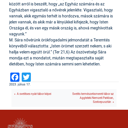
között arról is beszélt, hogy „az Egyház számára és az
Egyházban vigasztaló a nővérek jelenléte. Vigasztaló, hogy
vannak, akik egymás terhét is hordozva, mások számára is
jelen vannak, és akik már a lényükkel kifejezik, hogy Isten
Országa él, és van egy másik ország is, ahová meghívottak
vagyunk.”
M. Sára nővérünk örökfogadalmi jelmondatát a Teremtés
könyvéből választotta: „Isten örömet szerzett nekem, s aki
hallja velem együtt örül.” (Ter 21,6) Az ószövetségi Sára
mondja ezt a mondatot, miután megtapasztalta saját
életében, hogy Isten számára semmi sem lehetetlen.
Facebook
Twitter
2023. július 17.
A svetitses nyári tábor képei
Svetits természetismereti tábor az
Aggteleki Nemzeti Parkban,
Szelcepusztán