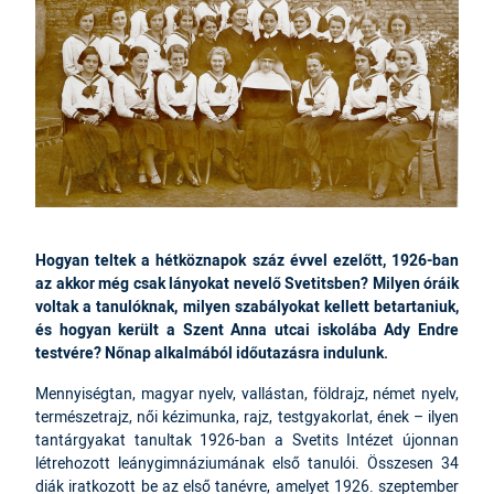
Hogyan teltek a hétköznapok száz évvel ezelőtt, 1926-ban
az akkor még csak lányokat nevelő Svetitsben? Milyen óráik
voltak a tanulóknak, milyen szabályokat kellett betartaniuk,
és hogyan került a Szent Anna utcai iskolába Ady Endre
testvére? Nőnap alkalmából időutazásra indulunk.
Mennyiségtan, magyar nyelv, vallástan, földrajz, német nyelv,
természetrajz, női kézimunka, rajz, testgyakorlat, ének – ilyen
tantárgyakat tanultak 1926-ban a Svetits Intézet újonnan
létrehozott leánygimnáziumának első tanulói. Összesen 34
diák iratkozott be az első tanévre, amelyet 1926. szeptember