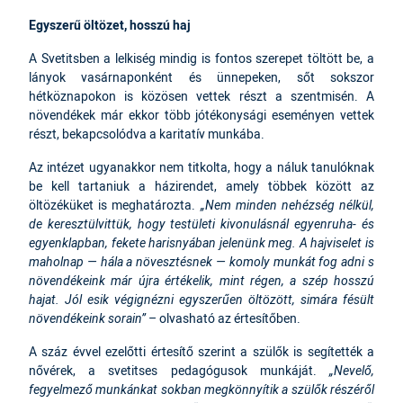
Egyszerű öltözet, hosszú haj
A Svetitsben a lelkiség mindig is fontos szerepet töltött be, a
lányok vasárnaponként és ünnepeken, sőt sokszor
hétköznapokon is közösen vettek részt a szentmisén. A
növendékek már ekkor több jótékonysági eseményen vettek
részt, bekapcsolódva a karitatív munkába.
Az intézet ugyanakkor nem titkolta, hogy a náluk tanulóknak
be kell tartaniuk a házirendet, amely többek között az
öltözéküket is meghatározta.
„Nem minden nehézség nélkül,
de keresztülvittük, hogy testületi kivonulásnál egyenruha- és
egyenklapban, fekete harisnyában jelenünk meg. A hajviselet is
maholnap — hála a növesztésnek — komoly munkát fog adni s
növendékeink már újra értékelik, mint régen, a szép hosszú
hajat. Jól esik végignézni egyszerűen öltözött, simára fésült
növendékeink sorain”
– olvasható az értesítőben.
A száz évvel ezelőtti értesítő szerint a szülők is segítették a
nővérek, a svetitses pedagógusok munkáját.
„Nevelő,
fegyelmező munkánkat sokban megkönnyítik a szülők részéről