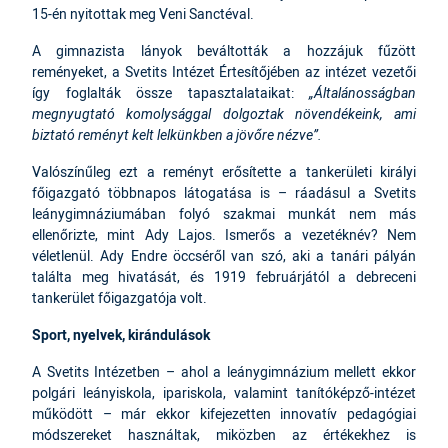
15-én nyitottak meg Veni Sanctéval.
A gimnazista lányok beváltották a hozzájuk fűzött
reményeket, a Svetits Intézet Értesítőjében az intézet vezetői
így foglalták össze tapasztalataikat:
„Általánosságban
megnyugtató komolysággal dolgoztak növendékeink, ami
biztató reményt kelt lelkünkben a jövőre nézve”.
Valószínűleg ezt a reményt erősítette a tankerületi királyi
főigazgató többnapos látogatása is – ráadásul a Svetits
leánygimnáziumában folyó szakmai munkát nem más
ellenőrizte, mint Ady Lajos. Ismerős a vezetéknév? Nem
véletlenül. Ady Endre öccséről van szó, aki a tanári pályán
találta meg hivatását, és 1919 februárjától a debreceni
tankerület főigazgatója volt.
Sport, nyelvek, kirándulások
A Svetits Intézetben – ahol a leánygimnázium mellett ekkor
polgári leányiskola, ipariskola, valamint tanítóképző-intézet
működött – már ekkor kifejezetten innovatív pedagógiai
módszereket használtak, miközben az értékekhez is