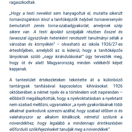
ragaszkodtak.
„Hogy a testi nevelést sem hanyagoltuk el, mutatta sikerült
tornavizsgánkon kívül a tanítóképzők helybeli tornaversenyén
bemutatott zenés torna-szabadgyakorlat, amelynek szép
sikere van. A testi ápolást szolgálják részben ősszel és
tavasszal úgyszólván hetenként rendezett tanulmányi séták a
városban és környékén”
– olvasható az iskola 1926/27-es
értesítőjében, amelyből az is kiderül, hogy a tanítóképzős
lányoknak szóló
„nagy kirándulásokat”
úgy tervezték meg,
hogy öt év alatt Magyarország minden vidékéről képet
kapjanak.
A tantestület értekezleteken tekintette át a különböző
tantárgyak tanításával kapcsolatos kihívásokat. 1926
októberében a német nyelv és a történelem volt napirenden –
előbbiről megállapították, hogy a nyelvoktatásban a nyelvtant
nem szabad mellőzni, ugyanakkor
„a nyelv gyakorlásának több
alkalmat iparkodunk szerezni azáltal, hogy szabad időben is és
valahányszor az alkalom kínálkozik, németül szólunk a
növendékhez, hogy legalább a mindennapi érintkezésben
előforduló szókifejezéseket tanulják meg a növendékek”
.