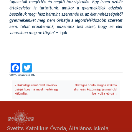
tapasztalt megértés és segítő hozzájárulás. Egy ízben szülői
értekezletet is tartottunk, amikor a gyermeklélek edzését
beszéltük meg: hisz bármint szeretnők is, az élet nehézségeitől
gyermekeinket meg nem óvhatja a legönfeláldozóbb szeretet
sem, tehát erősítenünk, edzenünk kell lelkét, hogy az élet
viharaiban meg ne törjön”
– írják.
Facebook
Twitter
2026. március 06.
Különleges műholdat terveztek
Országos döntő, rangos szakmai
diákjaink, és már most nyertek egy
elismerés, közönségdíjas műhold:
különdíjat
ilyen volt a február
Svetits Katolikus Óvoda, Általános Iskola,