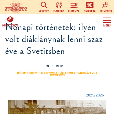
Ugrás a tartalomra
KERESÉS
E-NAPLÓ
E-MENZA
OVIKRÉTA
FELVÉTELI
Nőnapi történetek: ilyen
ÖTLETDOBOZ
volt diáklánynak lenni száz
éve a Svetitsben
HÍREK
NŐNAPI TÖRTÉNETEK: ILYEN VOLT DIÁKLÁNYNAK LENNI SZÁZ ÉVE A
SVETITSBEN
2025/2026