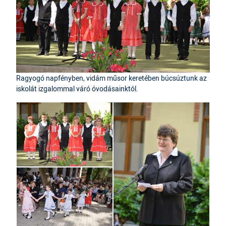
Ragyogó napfényben, vidám műsor keretében búcsúztunk az
iskolát izgalommal váró óvodásainktól.