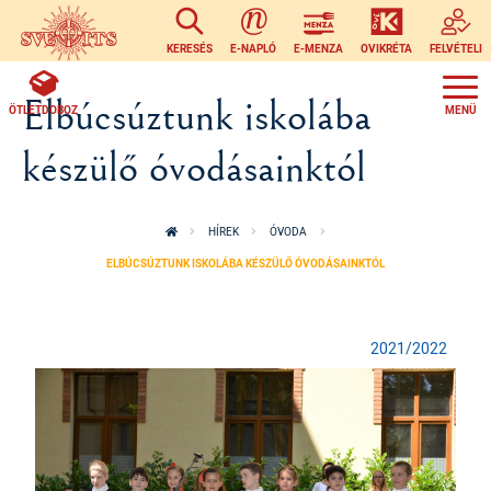
Ugrás a tartalomra
KERESÉS
E-NAPLÓ
E-MENZA
OVIKRÉTA
FELVÉTELI
Elbúcsúztunk iskolába
ÖTLETDOBOZ
készülő óvodásainktól
HÍREK
ÓVODA
ELBÚCSÚZTUNK ISKOLÁBA KÉSZÜLŐ ÓVODÁSAINKTÓL
2021/2022