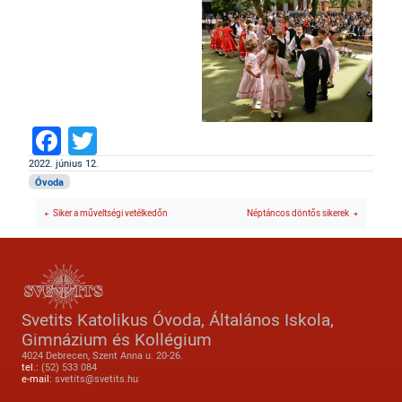
Facebook
Twitter
2022. június 12.
Óvoda
Siker a műveltségi vetélkedőn
Néptáncos döntős sikerek
Svetits Katolikus Óvoda, Általános Iskola,
Gimnázium és Kollégium
4024 Debrecen, Szent Anna u. 20-26.
tel.:
(52) 533 084
e-mail:
svetits@svetits.hu