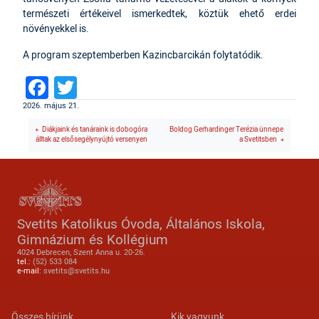
természeti értékeivel ismerkedtek, köztük ehető erdei
növényekkel is.
A program szeptemberben Kazincbarcikán folytatódik.
Facebook
Twitter
2026. május 21.
Diákjaink és tanáraink is dobogóra
Boldog Gerhardinger Terézia ünnepe
álltak az elsősegélynyújtó versenyen
a Svetitsben
Svetits Katolikus Óvoda, Általános Iskola,
Gimnázium és Kollégium
4024 Debrecen, Szent Anna u. 20-26.
tel.:
(52) 533 084
e-mail:
svetits@svetits.hu
Összes hírünk
Kik vagyunk