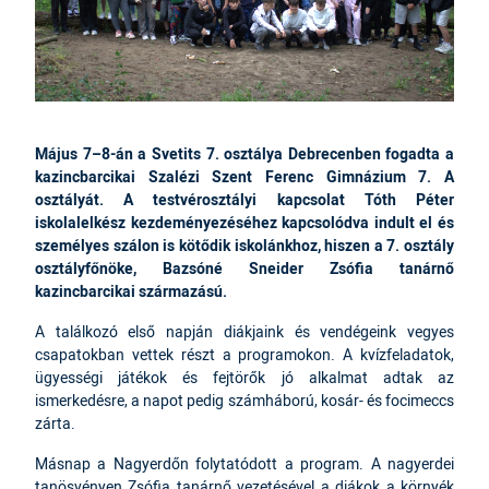
Május 7–8-án a Svetits 7. osztálya Debrecenben fogadta a
kazincbarcikai Szalézi Szent Ferenc Gimnázium 7. A
osztályát. A testvérosztályi kapcsolat Tóth Péter
iskolalelkész kezdeményezéséhez kapcsolódva indult el és
személyes szálon is kötődik iskolánkhoz, hiszen a 7. osztály
osztályfőnöke, Bazsóné Sneider Zsófia tanárnő
kazincbarcikai származású.
A találkozó első napján diákjaink és vendégeink vegyes
csapatokban vettek részt a programokon. A kvízfeladatok,
ügyességi játékok és fejtörők jó alkalmat adtak az
ismerkedésre, a napot pedig számháború, kosár- és focimeccs
zárta.
Másnap a Nagyerdőn folytatódott a program. A nagyerdei
tanösvényen Zsófia tanárnő vezetésével a diákok a környék