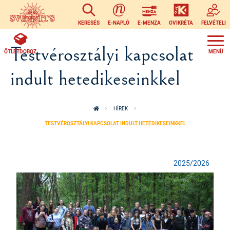
Ugrás a tartalomra
KERESÉS
E-NAPLÓ
E-MENZA
OVIKRÉTA
FELVÉTELI
Testvérosztályi kapcsolat
ÖTLETDOBOZ
indult hetedikeseinkkel
HÍREK
TESTVÉROSZTÁLYI KAPCSOLAT INDULT HETEDIKESEINKKEL
2025/2026