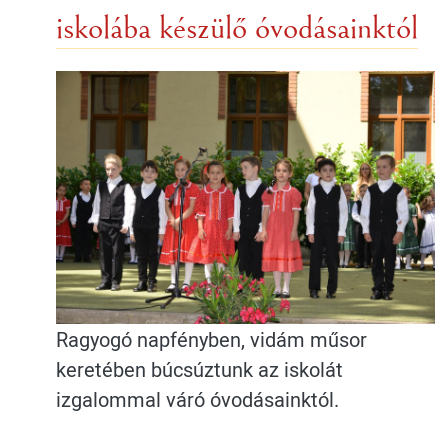
iskolába készülő óvodásainktól
Ragyogó napfényben, vidám műsor
keretében búcsúztunk az iskolát
izgalommal váró óvodásainktól.