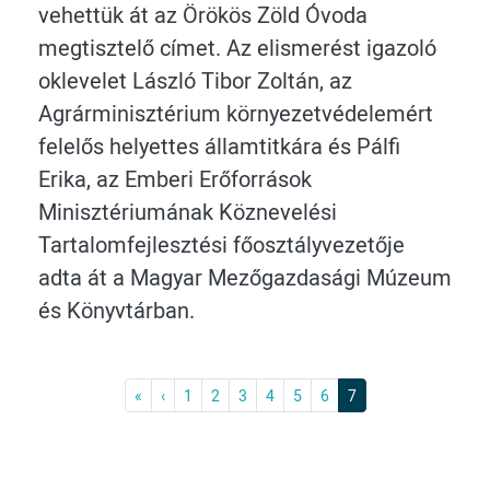
vehettük át az Örökös Zöld Óvoda
megtisztelő címet. Az elismerést igazoló
oklevelet László Tibor Zoltán, az
Agrárminisztérium környezetvédelemért
felelős helyettes államtitkára és Pálfi
Erika, az Emberi Erőforrások
Minisztériumának Köznevelési
Tartalomfejlesztési főosztályvezetője
adta át a Magyar Mezőgazdasági Múzeum
és Könyvtárban.
Első
Previous
«
‹
1
2
3
4
5
6
7