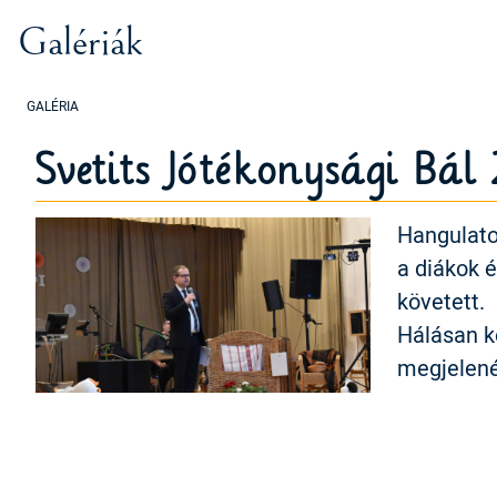
Galériák
Svetits Jótékonysági Bál
Hangulatos
a diákok 
követett.
Hálásan k
megjelené