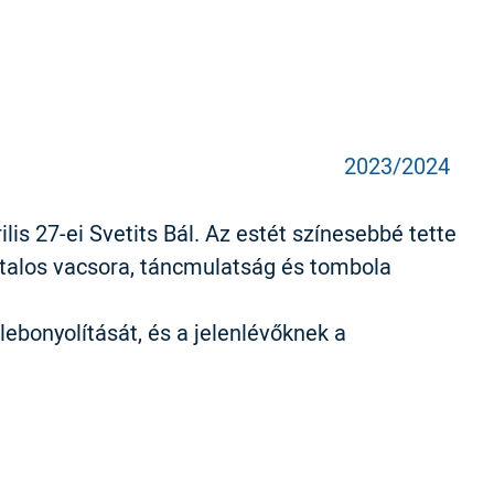
2023/2024
lis 27-ei Svetits Bál. Az estét színesebbé tette
ztalos vacsora, táncmulatság és tombola
bonyolítását, és a jelenlévőknek a