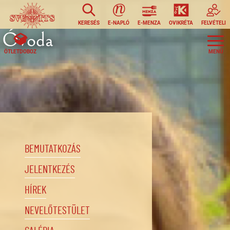
Ugrás a tartalomra
KERESÉS
E-NAPLÓ
E-MENZA
OVIKRÉTA
FELVÉTELI
Óvoda
ÖTLETDOBOZ
BEMUTATKOZÁS
JELENTKEZÉS
HÍREK
NEVELŐTESTÜLET