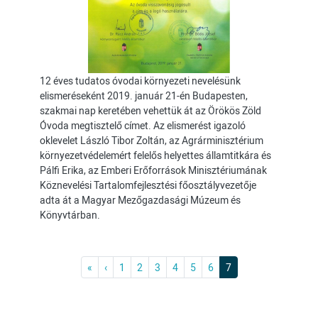
12 éves tudatos óvodai környezeti nevelésünk
elismeréseként 2019. január 21-én Budapesten,
szakmai nap keretében vehettük át az Örökös Zöld
Óvoda megtisztelő címet. Az elismerést igazoló
oklevelet László Tibor Zoltán, az Agrárminisztérium
környezetvédelemért felelős helyettes államtitkára és
Pálfi Erika, az Emberi Erőforrások Minisztériumának
Köznevelési Tartalomfejlesztési főosztályvezetője
adta át a Magyar Mezőgazdasági Múzeum és
Könyvtárban.
Oldalszámozás
Első
Previous
«
‹
1
2
3
4
5
6
7