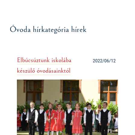
Óvoda hírkategória hírek
Elbúcsúztunk iskolába
2022/06/12
készülő óvodásainktól