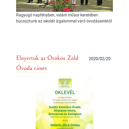
Ragyogó napfényben, vidám műsor keretében
búcsúztunk az iskolát izgalommal váró óvodásainktól.
Elnyertük az Örökös Zöld
2020/02/20
Óvoda címet