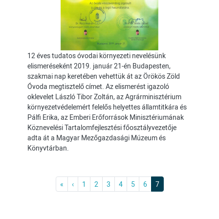
12 éves tudatos óvodai környezeti nevelésünk
elismeréseként 2019. január 21-én Budapesten,
szakmai nap keretében vehettük át az Örökös Zöld
Óvoda megtisztelő címet. Az elismerést igazoló
oklevelet László Tibor Zoltán, az Agrárminisztérium
környezetvédelemért felelős helyettes államtitkára és
Pálfi Erika, az Emberi Erőforrások Minisztériumának
Köznevelési Tartalomfejlesztési főosztályvezetője
adta át a Magyar Mezőgazdasági Múzeum és
Könyvtárban.
Oldalszámozás
Első
Previous
«
‹
1
2
3
4
5
6
7