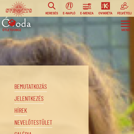
Ugrás a tartalomra
KERESÉS
E-NAPLÓ
E-MENZA
OVIKRÉTA
FELVÉTELI
Óvoda
ÖTLETDOBOZ
BEMUTATKOZÁS
JELENTKEZÉS
HÍREK
NEVELŐTESTÜLET