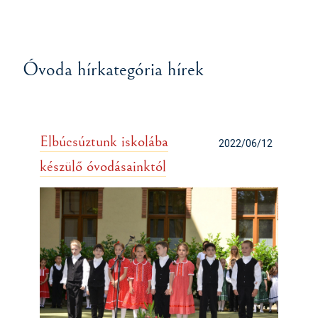
Óvoda hírkategória hírek
Elbúcsúztunk iskolába
2022/06/12
készülő óvodásainktól