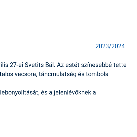
2023/2024
lis 27-ei Svetits Bál. Az estét színesebbé tette
ztalos vacsora, táncmulatság és tombola
bonyolítását, és a jelenlévőknek a