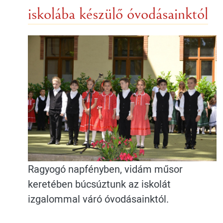
iskolába készülő óvodásainktól
Ragyogó napfényben, vidám műsor
keretében búcsúztunk az iskolát
izgalommal váró óvodásainktól.