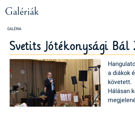
Galériák
Svetits Jótékonysági Bál
Hangulatos
a diákok 
követett.
Hálásan k
megjelené