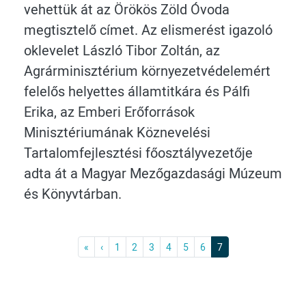
vehettük át az Örökös Zöld Óvoda
megtisztelő címet. Az elismerést igazoló
oklevelet László Tibor Zoltán, az
Agrárminisztérium környezetvédelemért
felelős helyettes államtitkára és Pálfi
Erika, az Emberi Erőforrások
Minisztériumának Köznevelési
Tartalomfejlesztési főosztályvezetője
adta át a Magyar Mezőgazdasági Múzeum
és Könyvtárban.
Első
Previous
«
‹
1
2
3
4
5
6
7