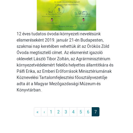
12 éves tudatos óvodai környezeti nevelésünk
elismeréseként 2019. január 21-én Budapesten,
szakmai nap keretében vehettük át az Örökös Zöld
Óvoda megtisztelő címet. Az elismerést igazoló
oklevelet László Tibor Zoltán, az Agrárminisztérium
környezetvédelemért felelős helyettes államtitkára és
Pálfi Erika, az Emberi Erőforrások Minisztériumának
Köznevelési Tartalomfejlesztési főosztályvezetője
adta át a Magyar Mezőgazdasági Múzeum és
Könyvtárban.
Oldalszámozás
Első
Previous
«
‹
1
2
3
4
5
6
7