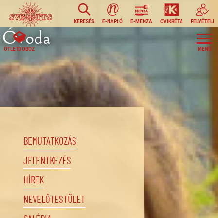
Ugrás a tartalomra
KERESÉS
E-NAPLÓ
E-MENZA
OVIKRÉTA
FELVÉTELI
Óvoda
ÖTLETDOBOZ
BEMUTATKOZÁS
JELENTKEZÉS
HÍREK
NEVELŐTESTÜLET