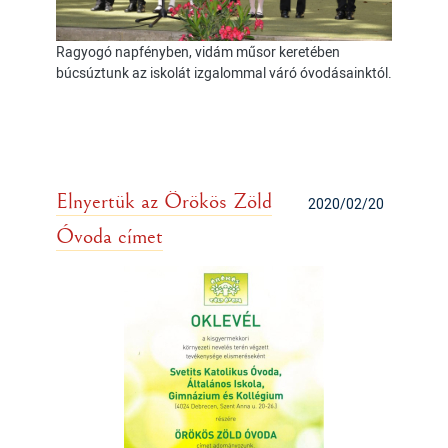
Ragyogó napfényben, vidám műsor keretében
búcsúztunk az iskolát izgalommal váró óvodásainktól.
Elnyertük az Örökös Zöld
2020/02/20
Óvoda címet