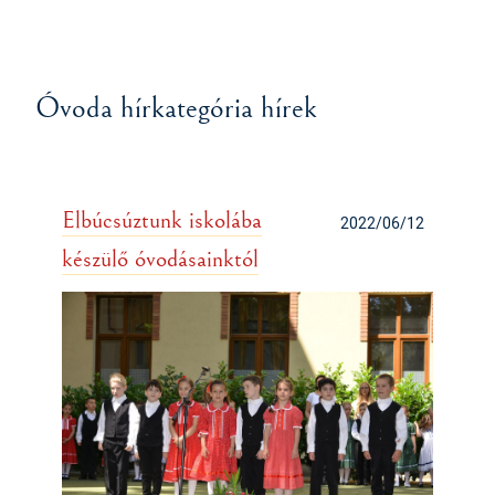
Óvoda hírkategória hírek
Elbúcsúztunk iskolába
2022/06/12
készülő óvodásainktól