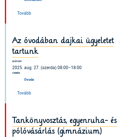
(Osztályozó vizsgák (gimnázium))
Tovább
Az óvodában dajkai ügyeletet
tartunk
IDŐPONT
2025. aug. 27. (szerda) 08:00–18:00
CÍMKÉK
Óvoda
(Az óvodában dajkai ügyeletet tartunk)
Tovább
Tankönyvosztás, egyenruha- és
pólóvásárlás (gimnázium)