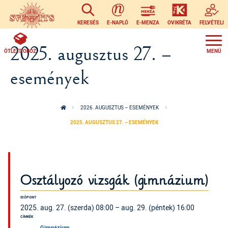
Ugrás a tartalomra
KERESÉS
E-NAPLÓ
E-MENZA
OVIKRÉTA
FELVÉTELI
2025. augusztus 27. –
ÖTLETDOBOZ
események
2026. AUGUSZTUS – ESEMÉNYEK
2025. AUGUSZTUS 27. – ESEMÉNYEK
Osztályozó vizsgák (gimnázium)
IDŐPONT
2025. aug. 27. (szerda) 08:00 – aug. 29. (péntek) 16:00
CÍMKÉK
Gimnázium