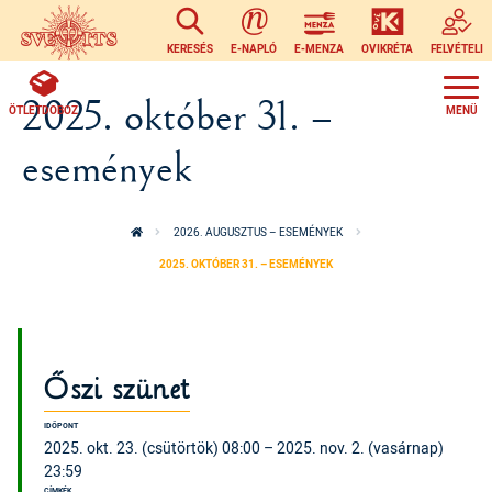
Ugrás a tartalomra
KERESÉS
E-NAPLÓ
E-MENZA
OVIKRÉTA
FELVÉTELI
2025. október 31. –
ÖTLETDOBOZ
események
2026. AUGUSZTUS – ESEMÉNYEK
2025. OKTÓBER 31. – ESEMÉNYEK
Őszi szünet
IDŐPONT
2025. okt. 23. (csütörtök) 08:00 – 2025. nov. 2. (vasárnap)
23:59
CÍMKÉK