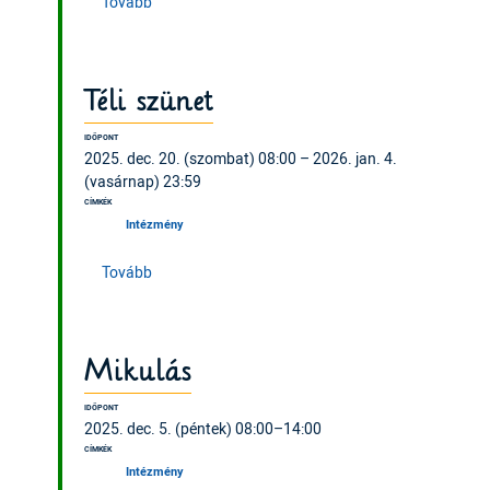
(Szünet utáni első tanítási nap)
Tovább
Téli szünet
IDŐPONT
2025. dec. 20. (szombat) 08:00 – 2026. jan. 4.
(vasárnap) 23:59
CÍMKÉK
Intézmény
(Téli szünet)
Tovább
Mikulás
IDŐPONT
2025. dec. 5. (péntek) 08:00–14:00
CÍMKÉK
Intézmény