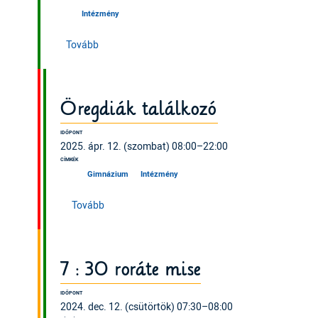
Intézmény
(Szülői munkaközösség gyűlése)
Tovább
Öregdiák találkozó
IDŐPONT
2025. ápr. 12. (szombat) 08:00–22:00
CÍMKÉK
Gimnázium
Intézmény
(Öregdiák találkozó)
Tovább
7 : 30 roráte mise
IDŐPONT
2024. dec. 12. (csütörtök) 07:30–08:00