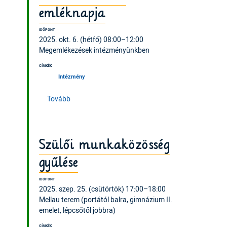
emléknapja
IDŐPONT
2025. okt. 6. (hétfő) 08:00–12:00
Megemlékezések intézményünkben
CÍMKÉK
Intézmény
(Aradi vértanúk emléknapja )
Tovább
Szülői munkaközösség
gyűlése
IDŐPONT
2025. szep. 25. (csütörtök) 17:00–18:00
Mellau terem (portától balra, gimnázium II.
emelet, lépcsőtől jobbra)
CÍMKÉK