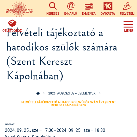
Ugrás a tartalomra
KERESÉS
E-NAPLÓ
E-MENZA
OVIKRÉTA
FELVÉTELI
Felvételi tájékoztató a
ÖTLETDOBOZ
hatodikos szülők számára
(Szent Kereszt
Kápolnában)
2026. AUGUSZTUS – ESEMÉNYEK
FELVÉTELI TÁJÉKOZTATÓ A HATODIKOS SZÜLŐK SZÁMÁRA (SZENT
KERESZT KÁPOLNÁBAN)
IDŐPONT
2024. 09. 25., sze – 17:00
-
2024. 09. 25., sze – 18:30
Szent Kereszt Kápolnában