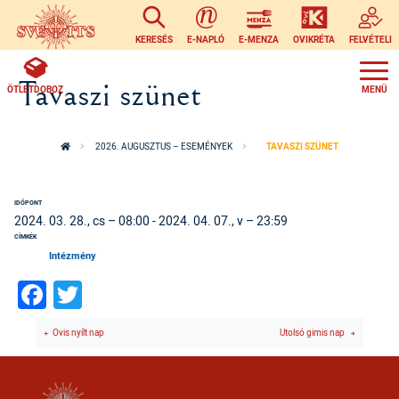
Ugrás a tartalomra
KERESÉS
E-NAPLÓ
E-MENZA
OVIKRÉTA
FELVÉTELI
Tavaszi szünet
ÖTLETDOBOZ
2026. AUGUSZTUS – ESEMÉNYEK
TAVASZI SZÜNET
IDŐPONT
2024. 03. 28., cs – 08:00
-
2024. 04. 07., v – 23:59
CÍMKÉK
Intézmény
Facebook
Twitter
Ovis nyílt nap
Utolsó gimis nap