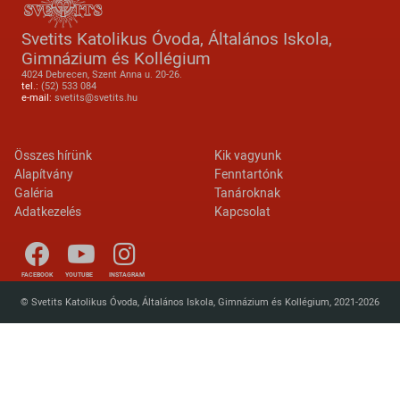
Svetits Katolikus Óvoda, Általános Iskola,
Gimnázium és Kollégium
4024 Debrecen, Szent Anna u. 20-26.
tel.:
(52) 533 084
e-mail:
svetits@svetits.hu
Lábléc 2
Footer menu
Összes hírünk
Kik vagyunk
Alapítvány
Fenntartónk
Galéria
Tanároknak
Adatkezelés
Kapcsolat
FACEBOOK
YOUTUBE
INSTAGRAM
© Svetits Katolikus Óvoda, Általános Iskola, Gimnázium és Kollégium, 2021-2026