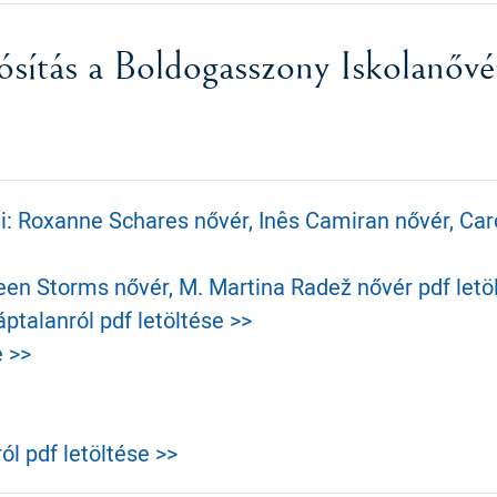
ósítás a Boldogasszony Iskolanővér
i: Roxanne Schares nővér, Inês Camiran nővér, Car
leen Storms nővér, M. Martina Radež nővér pdf letö
áptalanról pdf letöltése >>
e >>
ól pdf letöltése >>