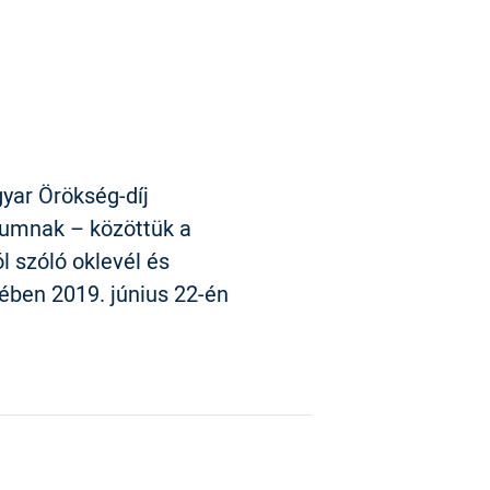
yar Örökség-díj
iumnak – közöttük a
 szóló oklevél és
ben 2019. június 22-én