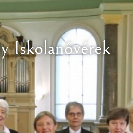
y Iskolanővérek