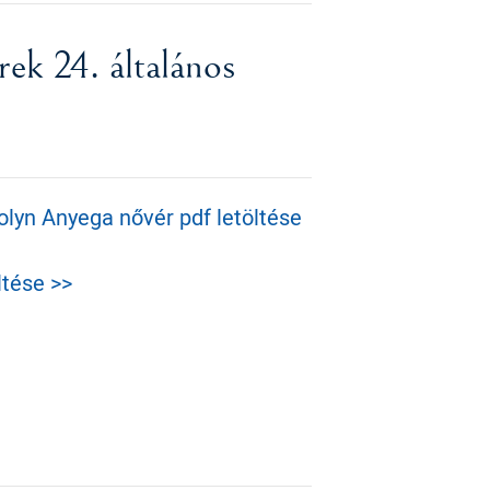
ek 24. általános
olyn Anyega nővér pdf letöltése
ltése >>