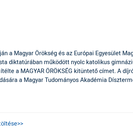
pján a Magyar Örökség és az Európai Egyesület Mag
sta diktatúrában működött nyolc katolikus gimnáz
lte a MAGYAR ÖRÖKSÉG kitüntető címet. A díjról
adására a Magyar Tudományos Akadémia Dísztermé
töltése>>