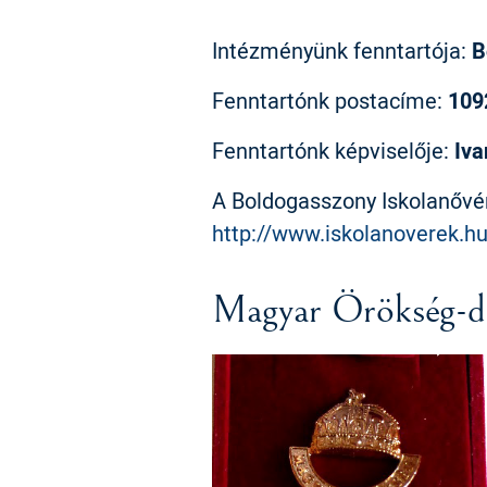
Intézményünk fenntartója:
B
Fenntartónk postacíme:
109
Fenntartónk képviselője:
Iva
A Boldogasszony Iskolanőv
http://www.iskolanoverek.h
Magyar Örökség-d