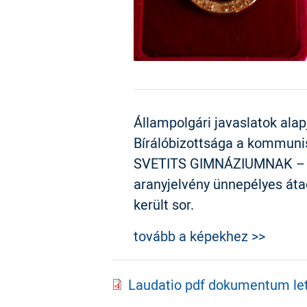
Állampolgári javaslatok ala
Bírálóbizottsága a kommuni
SVETITS GIMNÁZIUMNAK – íté
aranyjelvény ünnepélyes át
került sor.
tovább a képekhez >>
Laudatio pdf dokumentum le