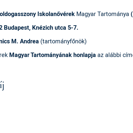
oldogasszony Iskolanővérek
Magyar Tartománya
2 Budapest, Knézich utca 5-7.
nics M. Andrea
(tartományfőnök)
érek
Magyar Tartományának honlapja
az alábbi cím
u
íj