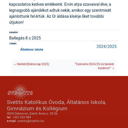
kapcsolatos kedves emlékeink. Ervin atya szavaival élve, a
legnagyobb ajándékot adtuk nekik, amikor egy szentmisét
ajánlottunk fel értük. Az Úr áldása kísérje őket további
útjukon!
ESEMÉNY
Ballagás 8.c 2025
CÍMKÉK
2024/2025
Általános iskola
Hamlet (Dráma nap 2025)
“Ezennel a 2024/25-ös tanévet
bezárom!”
Svetits Katolikus Óvoda, Általános Iskola,
Gimnázium és Kollégium
4024 Debrecen, Szent Anna u. 20-26.
tel.:
(52) 533 084
e-mail:
svetits@svetits.hu