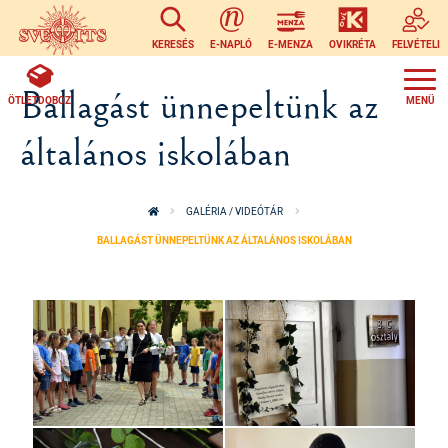
Ugrás a tartalomra
KERESÉS
E-NAPLÓ
E-MENZA
OVIKRÉTA
FELVÉTELI
Ballagást ünnepeltünk az
ÖTLETDOBOZ
általános iskolában
GALÉRIA / VIDEÓTÁR
BALLAGÁST ÜNNEPELTÜNK AZ ÁLTALÁNOS ISKOLÁBAN