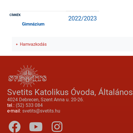
CÍMKÉK
2022/2023
Gimnázium
Hamvazkodás
Svetits Katolikus Óvoda, Általáno
4024 Debrecen, Szent Anna u. 20-26.
tel.:
(52) 533 084
e-mail:
svetits@svetits.hu