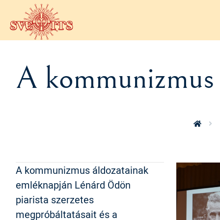
Ugrás a tartalomra
A kommunizmus á
A kommunizmus áldozatainak
emléknapján Lénárd Ödön
piarista szerzetes
megpróbáltatásait és a