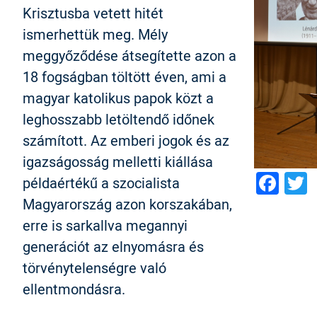
Krisztusba vetett hitét
ismerhettük meg. Mély
meggyőződése átsegítette azon a
18 fogságban töltött éven, ami a
magyar katolikus papok közt a
leghosszabb letöltendő időnek
számított. Az emberi jogok és az
igazságosság melletti kiállása
Fac
T
példaértékű a szocialista
Magyarország azon korszakában,
erre is sarkallva megannyi
generációt az elnyomásra és
törvénytelenségre való
ellentmondásra.