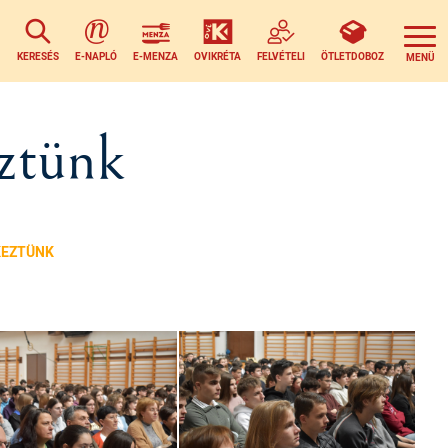
KERESÉS
E-NAPLÓ
E-MENZA
OVIKRÉTA
FELVÉTELI
ÖTLETDOBOZ
ztünk
KEZTÜNK