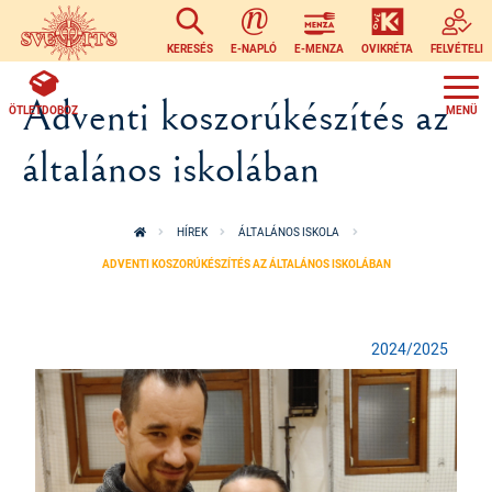
Ugrás a tartalomra
KERESÉS
E-NAPLÓ
E-MENZA
OVIKRÉTA
FELVÉTELI
Adventi koszorúkészítés az
ÖTLETDOBOZ
általános iskolában
HÍREK
ÁLTALÁNOS ISKOLA
ADVENTI KOSZORÚKÉSZÍTÉS AZ ÁLTALÁNOS ISKOLÁBAN
2024/2025