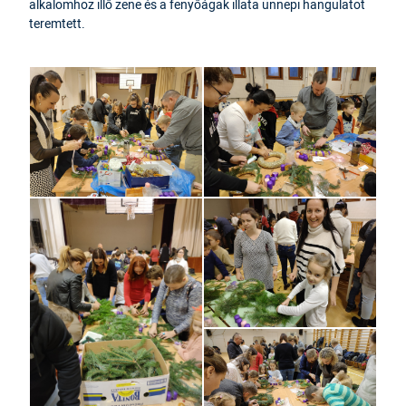
alkalomhoz illő zene és a fenyőágak illata ünnepi hangulatot
teremtett.