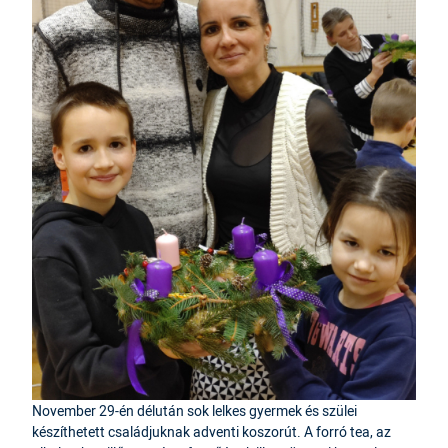
November 29-én délután sok lelkes gyermek és szülei
készíthetett családjuknak adventi koszorút. A forró tea, az