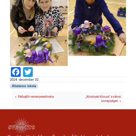
Facebook
Twitter
2024. december 02.
Általános iskola
Párbajtőr versenyeredmény
„Kicsinyek Kórusa” a városi
ünnepségen