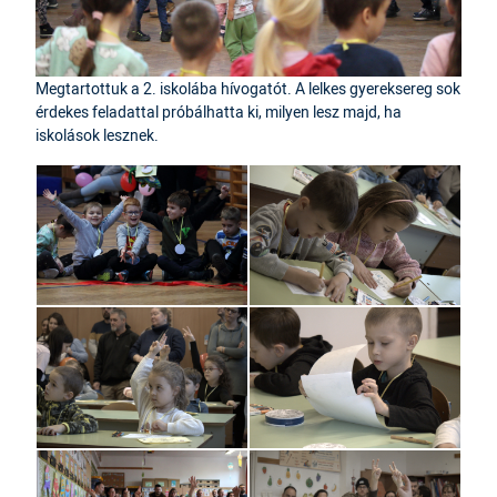
Megtartottuk a 2. iskolába hívogatót. A lelkes gyereksereg sok
érdekes feladattal próbálhatta ki, milyen lesz majd, ha
iskolások lesznek.