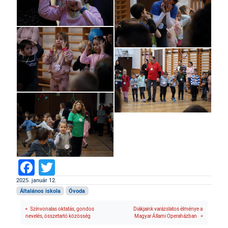
Facebook
Twitter
2025. január 12.
Általános iskola
Óvoda
Színvonalas oktatás, gondos
Diákjaink varázslatos élménye a
nevelés, összetartó közösség
Magyar Állami Operaházban