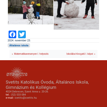
Facebook
Twitter
2024. november 23.
Általános iskola
Matematikaversenyen I. helyezés
Iskolába hívogató I. képei
Svetits Katolikus Óvoda, Általános Iskola,
Gimnázium és Kollégium
4024 Debrecen, Szent Anna u. 20-26.
tel.:
(52) 533 084
e-mail:
svetits@svetits.hu