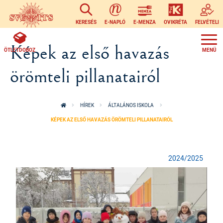
Ugrás a tartalomra
KERESÉS
E-NAPLÓ
E-MENZA
OVIKRÉTA
FELVÉTELI
Képek az első havazás
ÖTLETDOBOZ
örömteli pillanatairól
HÍREK
ÁLTALÁNOS ISKOLA
KÉPEK AZ ELSŐ HAVAZÁS ÖRÖMTELI PILLANATAIRÓL
2024/2025